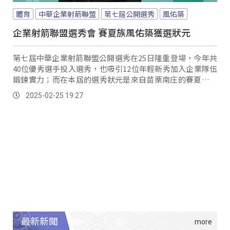
體育
中華企業射箭聯盟
第七屆公開選秀
風佑築
企業射箭聯盟選秀會 賽夏族風佑築獲選狀元
第七屆中華企業射箭聯盟公開選秀在25日隆重登場，今年共
40位優秀選手投入選秀，也吸引12位年輕新秀加入企業隊伍
鍛鍊實力；而在本屆的選秀狀元是來自苗栗南庄的賽夏族人
風佑築拿下，不僅在2024亞洲青年錦標賽U21女子團體金
2025-02-25 19:27
牌，更是在上周2025亞洲盃射箭賽曼谷站奪下銀牌的年輕小
將。
最新新聞