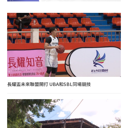
長耀盃未來聯盟開打 UBA和SBL同場競技