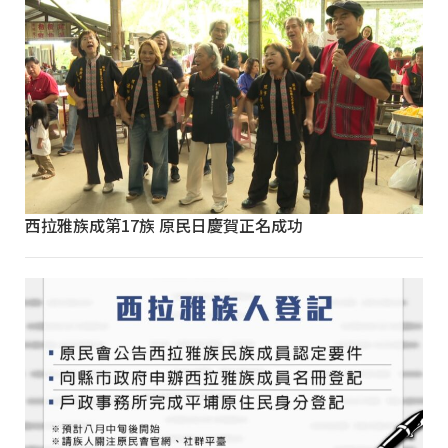
西拉雅族成第17族 原民日慶賀正名成功