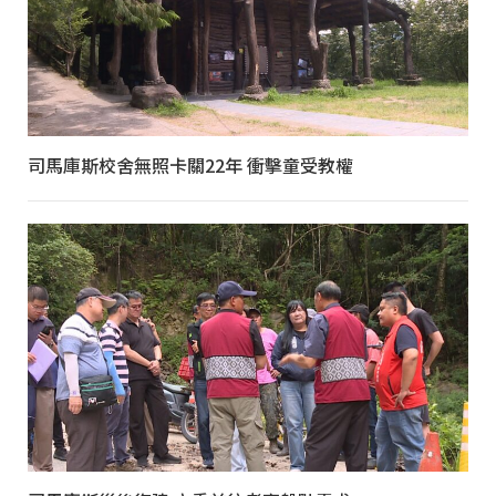
司馬庫斯校舍無照卡關22年 衝擊童受教權