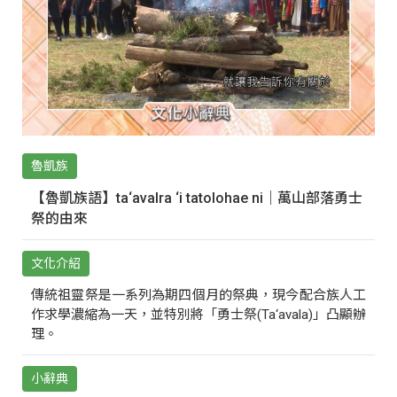
魯凱族
【魯凱族語】ta‘avalra ‘i tatolohae ni｜萬山部落勇士
祭的由來
文化介紹
傳統祖靈祭是一系列為期四個月的祭典，現今配合族人工
作求學濃縮為一天，並特別將「勇士祭(Ta‘avala)」凸顯辦
理。
小辭典