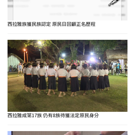
西拉雅族獲民族認定 原民日回顧正名歷程
西拉雅成第17族 仍有8族待獲法定原民身分