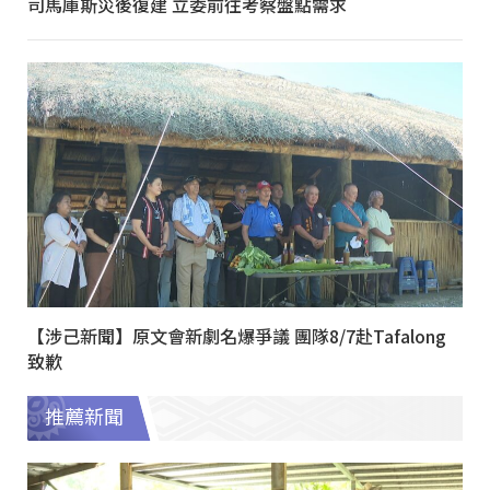
司馬庫斯災後復建 立委前往考察盤點需求
【涉己新聞】原文會新劇名爆爭議 團隊8/7赴Tafalong
致歉
推薦新聞