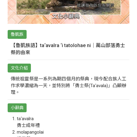
魯凱族
【魯凱族語】ta‘avalra ‘i tatolohae ni｜萬山部落勇士
祭的由來
文化介紹
傳統祖靈祭是一系列為期四個月的祭典，現今配合族人工
作求學濃縮為一天，並特別將「勇士祭(Ta‘avala)」凸顯辦
理。
小辭典
ta‘avalra
勇士成年禮
molapangolai