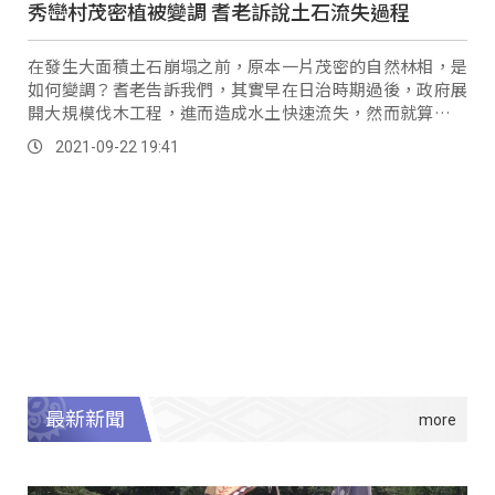
秀巒村茂密植被變調 耆老訴說土石流失過程
在發生大面積土石崩塌之前，原本一片茂密的自然林相，是
如何變調？耆老告訴我們，其實早在日治時期過後，政府展
開大規模伐木工程，進而造成水土快速流失，然而就算水保
局多年來積極復育植被，但仍碰上不少難題 秀巒村居民江瑞
2021-09-22 19:41
堂指出，「現在你看那個果園，已經垮了一半那邊，所以這
個沒有處理掉的話，真的很危險。
最新新聞