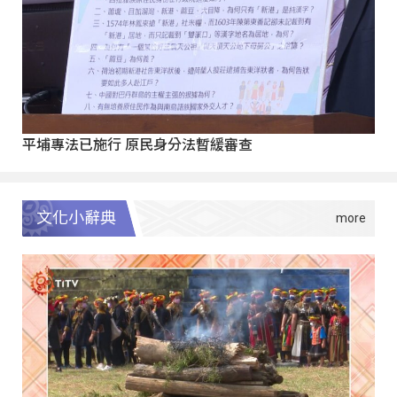
平埔專法已施行 原民身分法暫緩審查
文化小辭典