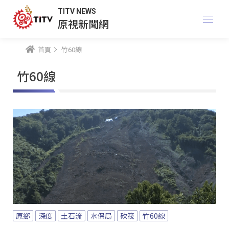
TITV NEWS
原視新聞網
首頁
竹60線
竹60線
原鄉
深度
土石流
水保局
砍筏
竹60線