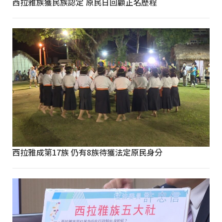
西拉雅族獲民族認定 原民日回顧正名歷程
西拉雅成第17族 仍有8族待獲法定原民身分