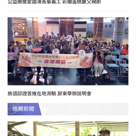
公益團邀愛國浦長輩義工 彩繪蛋糕慶父親節
族語認證首推在地測驗 屏東舉辦說明會
推薦新聞