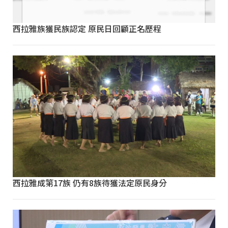
西拉雅族獲民族認定 原民日回顧正名歷程
西拉雅成第17族 仍有8族待獲法定原民身分