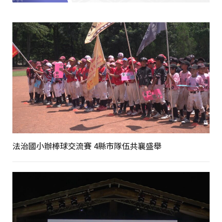
法治國小辦棒球交流賽 4縣市隊伍共襄盛舉