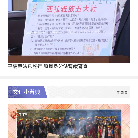
平埔專法已施行 原民身分法暫緩審查
文化小辭典