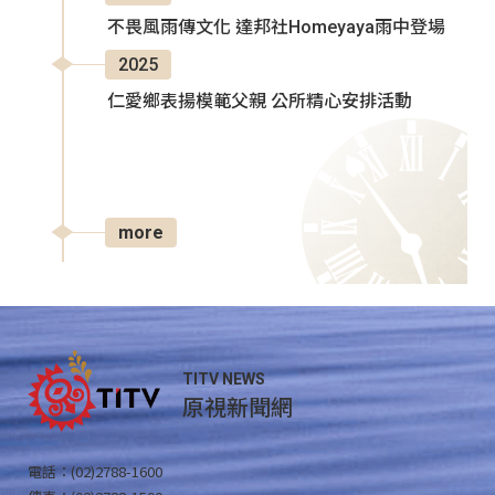
不畏風雨傳文化 達邦社Homeyaya雨中登場
2025
仁愛鄉表揚模範父親 公所精心安排活動
more
TITV NEWS
原視新聞網
電話：(02)2788-1600