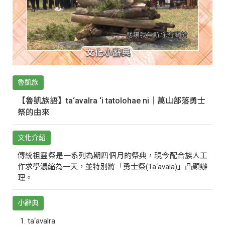
魯凱族
【魯凱族語】ta‘avalra ‘i tatolohae ni｜萬山部落勇士
祭的由來
文化介紹
傳統祖靈祭是一系列為期四個月的祭典，現今配合族人工
作求學濃縮為一天，並特別將「勇士祭(Ta‘avala)」凸顯辦
理。
小辭典
ta‘avalra