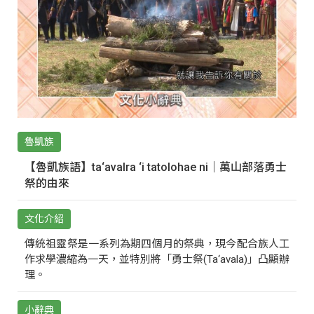
魯凱族
【魯凱族語】ta‘avalra ‘i tatolohae ni｜萬山部落勇士
祭的由來
文化介紹
傳統祖靈祭是一系列為期四個月的祭典，現今配合族人工
作求學濃縮為一天，並特別將「勇士祭(Ta‘avala)」凸顯辦
理。
小辭典