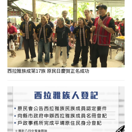
西拉雅族成第17族 原民日慶賀正名成功