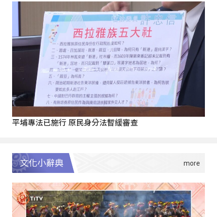
平埔專法已施行 原民身分法暫緩審查
文化小辭典