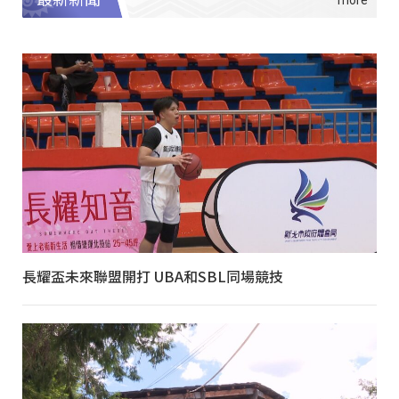
長耀盃未來聯盟開打 UBA和SBL同場競技