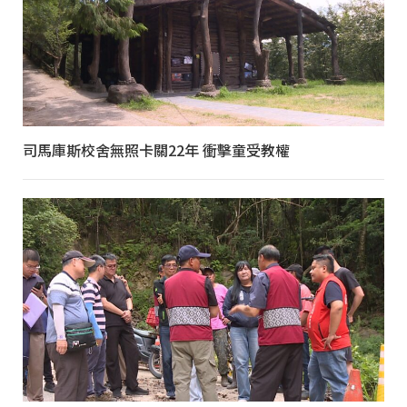
司馬庫斯校舍無照卡關22年 衝擊童受教權