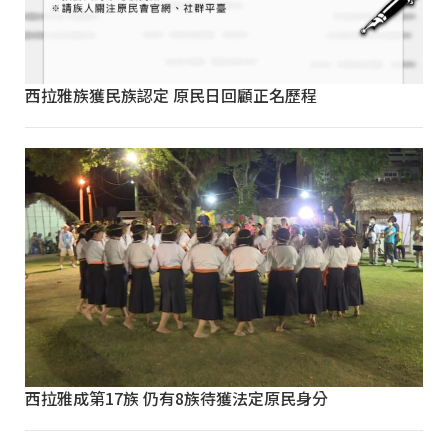
西拉雅族獲民族認定 原民日回顧正名歷程
西拉雅成第17族 仍有8族待獲法定原民身分