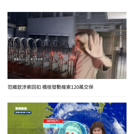
范織欽涉索回扣 橋檢發動搜索120萬交保