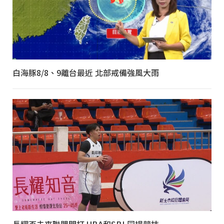
白海豚8/8、9離台最近 北部戒備強風大雨
長耀盃未來聯盟開打 UBA和SBL同場競技