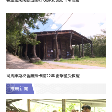
司馬庫斯校舍無照卡關22年 衝擊童受教權
推薦新聞