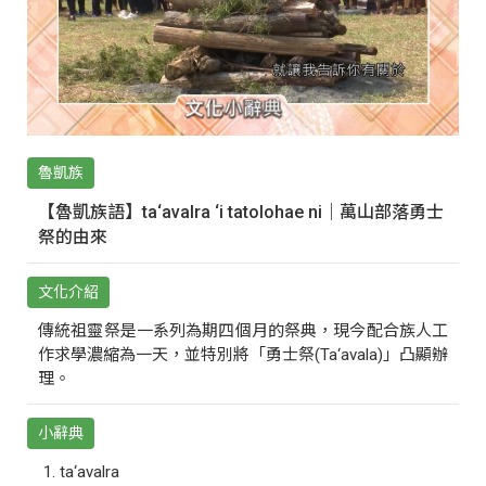
魯凱族
【魯凱族語】ta‘avalra ‘i tatolohae ni｜萬山部落勇士
祭的由來
文化介紹
傳統祖靈祭是一系列為期四個月的祭典，現今配合族人工
作求學濃縮為一天，並特別將「勇士祭(Ta‘avala)」凸顯辦
理。
小辭典
ta‘avalra