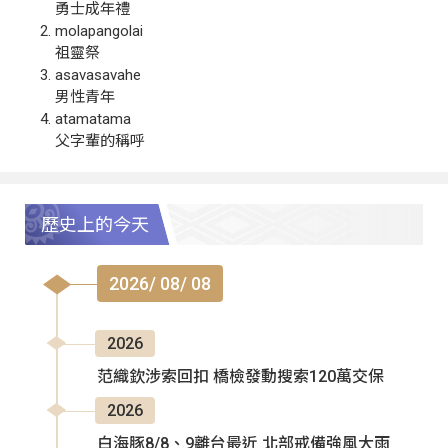
勇士成年禮
molapangolai
祖靈祭
asavasavahe
男性青年
atamatama
父字輩的稱呼
歷史上的今天
2026/ 08/ 08
2026
范織欽涉索回扣 橋檢發動搜索120萬交保
2026
白海豚8/8、9離台最近 北部戒備強風大雨