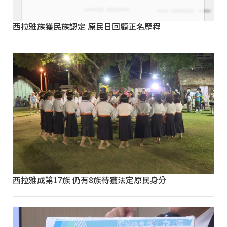
西拉雅族獲民族認定 原民日回顧正名歷程
西拉雅成第17族 仍有8族待獲法定原民身分