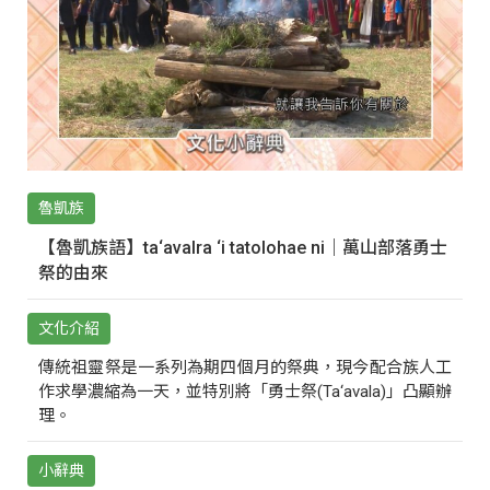
魯凱族
【魯凱族語】ta‘avalra ‘i tatolohae ni｜萬山部落勇士
祭的由來
文化介紹
傳統祖靈祭是一系列為期四個月的祭典，現今配合族人工
作求學濃縮為一天，並特別將「勇士祭(Ta‘avala)」凸顯辦
理。
小辭典