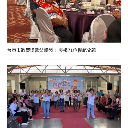
台東市歡慶溫馨父親節！ 表揚71位模範父親