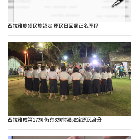
西拉雅族獲民族認定 原民日回顧正名歷程
西拉雅成第17族 仍有8族待獲法定原民身分