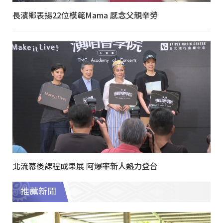
長濱鄉表揚22位模範Mama 感念父親辛勞
北流幕後課程成果展 阿爆率新人熱力登台
推薦新聞