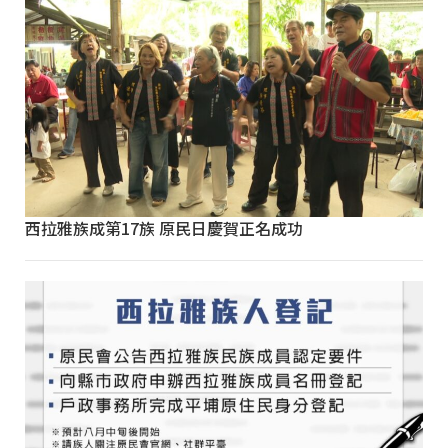
西拉雅族成第17族 原民日慶賀正名成功