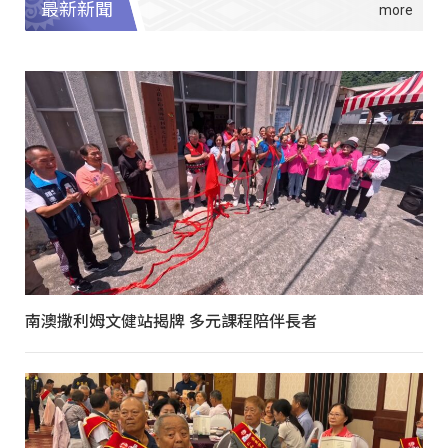
最新新聞
南澳撒利姆文健站揭牌 多元課程陪伴長者