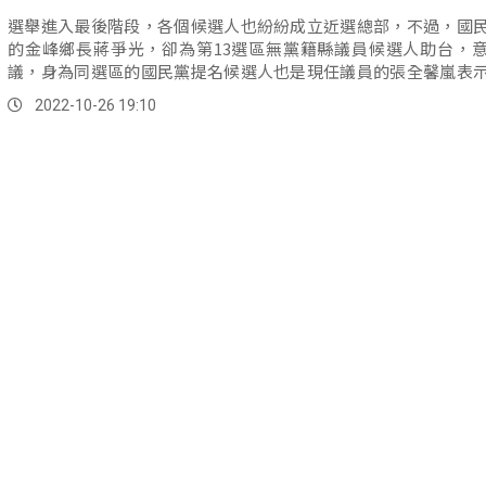
選舉進入最後階段，各個候選人也紛紛成立近選總部，不過，國
的金峰鄉長蔣爭光，卻為第13選區無黨籍縣議員候選人助台，
議，身為同選區的國民黨提名候選人也是現任議員的張全馨嵐表
意而且會...。
2022-10-26 19:10