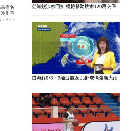
范織欽涉索回扣 橋檢發動搜索120萬交保
民黨提名
意外引爭
示，不在
白海豚8/8、9離台最近 北部戒備強風大雨