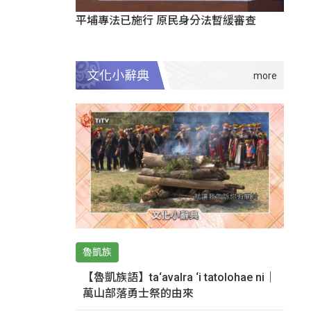
平埔專法已施行 原民身分法暫緩審查
文化小辭典
魯凱族
【魯凱族語】ta‘avalra ‘i tatolohae ni｜
萬山部落勇士祭的由來