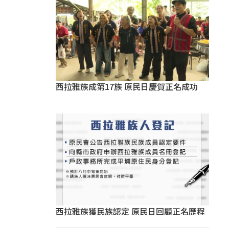
西拉雅族成第17族 原民日慶賀正名成功
西拉雅族獲民族認定 原民日回顧正名歷程