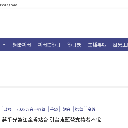
Instagram
族語新聞
新聞性節目
節目表
主播專區
歷史上
政經
2022九合一選舉
爭議
站台
選舉
金峰
蔣爭光為江金香站台 引台東藍營支持者不悅