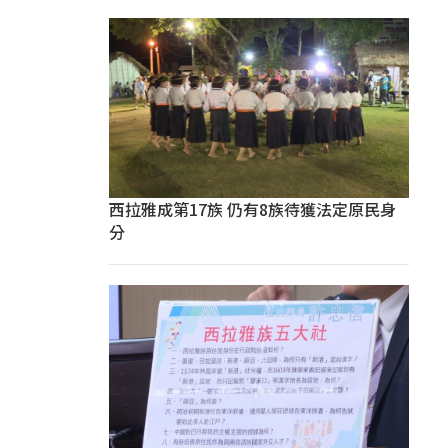
西拉雅成第17族 仍有8族待獲法定原民身
分