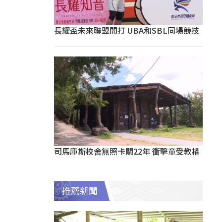
長耀盃未來聯盟開打 UBA和SBL同場競技
司馬庫斯校舍無照卡關22年 衝擊童受教權
推薦新聞