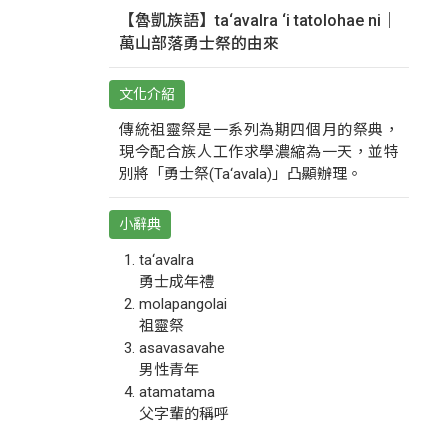
【魯凱族語】ta‘avalra ‘i tatolohae ni｜
萬山部落勇士祭的由來
文化介紹
傳統祖靈祭是一系列為期四個月的祭典，
現今配合族人工作求學濃縮為一天，並特
別將「勇士祭(Ta‘avala)」凸顯辦理。
小辭典
ta‘avalra
勇士成年禮
molapangolai
祖靈祭
asavasavahe
男性青年
atamatama
父字輩的稱呼