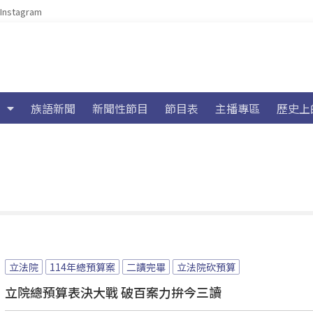
Instagram
族語新聞
新聞性節目
節目表
主播專區
歷史上
立法院
114年總預算案
二讀完畢
立法院砍預算
立院總預算表決大戰 破百案力拚今三讀