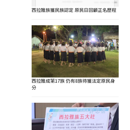
西拉雅族獲民族認定 原民日回顧正名歷程
西拉雅成第17族 仍有8族待獲法定原民身
分