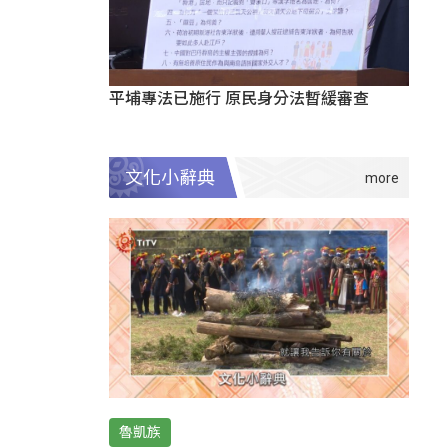
平埔專法已施行 原民身分法暫緩審查
文化小辭典
魯凱族