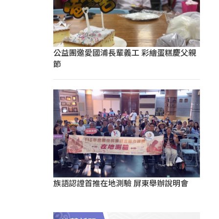
公益團邀愛國浦長輩義工 彩繪蛋糕慶父親
節
族語認證首推在地測驗 屏東舉辦說明會