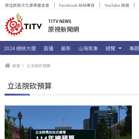
原住民族文化事業基金會
Facebook 粉絲專頁
YouTube 頻道
TITV NEWS
原視新聞網
2024 總統大選
直播
最新
山海氣象
總覽
專題
首頁
立法院砍預算
立法院砍預算