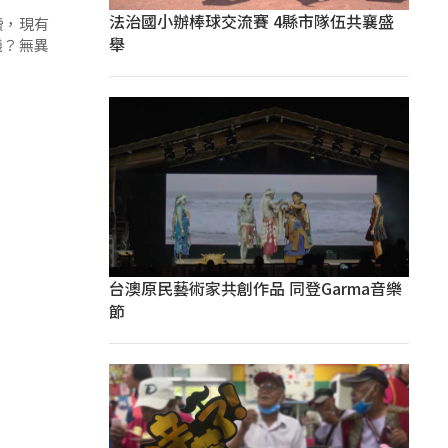
法治國小辦棒球交流賽 4縣市隊伍共襄盛
讀，現有
舉
議？無異
台澳原民藝術家共創作品 同登Garma音樂
節