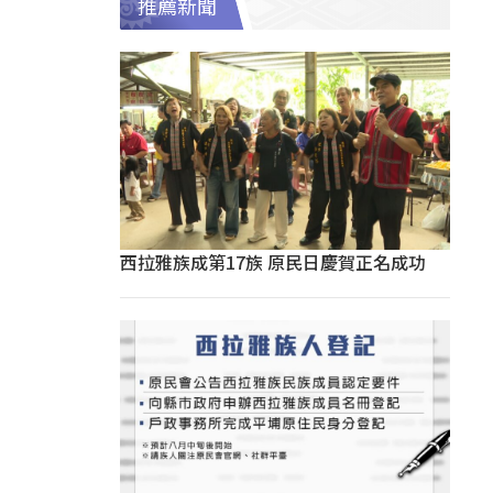
推薦新聞
西拉雅族成第17族 原民日慶賀正名成功