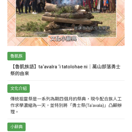
魯凱族
【魯凱族語】ta‘avalra ‘i tatolohae ni｜萬山部落勇士
祭的由來
文化介紹
傳統祖靈祭是一系列為期四個月的祭典，現今配合族人工
作求學濃縮為一天，並特別將「勇士祭(Ta‘avala)」凸顯辦
理。
小辭典