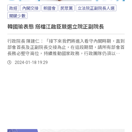
政經
內閣交接
新國會
民眾黨
立法院正副院長人選
關鍵少數
韓國瑜表態 搭檔江啟臣競選立院正副院長
行政院長 陳建仁：「接下來我們將進入看守內閣時期，直到
部會首長及正副院長交接為止，在這段期間，請所有部會首
長務必堅守崗位，持續推動國家政務，行政團隊仍須以戰戰
兢兢的態度，妥善照顧人民日常大小事，並為台灣長遠發展
2024-01-18 19:29
打下堅韌厚實的基礎。