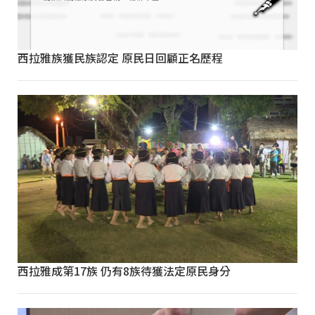
西拉雅族獲民族認定 原民日回顧正名歷程
西拉雅成第17族 仍有8族待獲法定原民身分