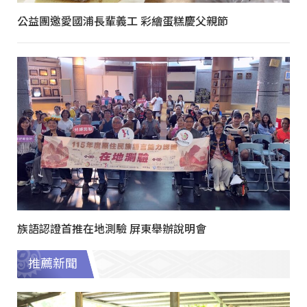
公益團邀愛國浦長輩義工 彩繪蛋糕慶父親節
族語認證首推在地測驗 屏東舉辦說明會
推薦新聞