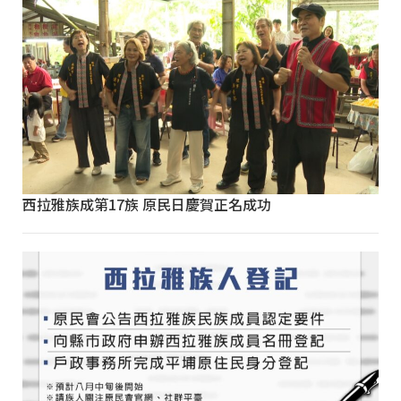
西拉雅族成第17族 原民日慶賀正名成功