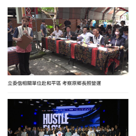
立委偕相關單位赴和平區 考察原鄉長照營運