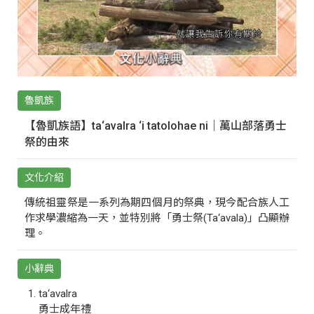
魯凱族
【魯凱族語】ta‘avalra ‘i tatolohae ni｜萬山部落勇士
祭的由來
文化介紹
傳統祖靈祭是一系列為期四個月的祭典，現今配合族人工
作求學濃縮為一天，並特別將「勇士祭(Ta‘avala)」凸顯辦
理。
小辭典
ta‘avalra
勇士成年禮