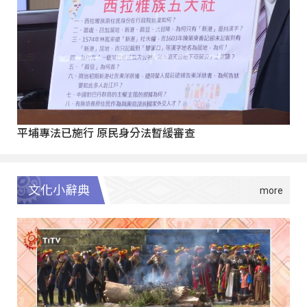
平埔專法已施行 原民身分法暫緩審查
文化小辭典