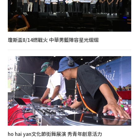
瓊斯盃8/14燃戰火 中華男籃陣容星光熠熠
ho hai yan文化節街舞展演 秀青年創意活力