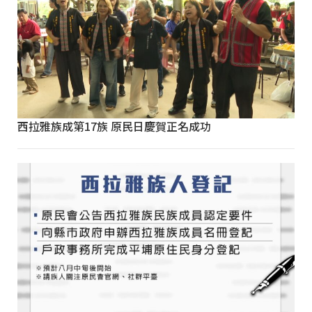
西拉雅族成第17族 原民日慶賀正名成功