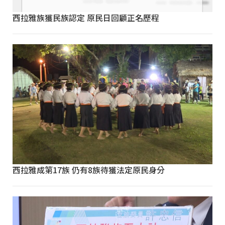
西拉雅族獲民族認定 原民日回顧正名歷程
西拉雅成第17族 仍有8族待獲法定原民身分