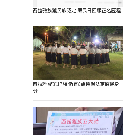
西拉雅族獲民族認定 原民日回顧正名歷程
西拉雅成第17族 仍有8族待獲法定原民身
分