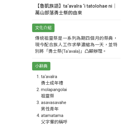
【魯凱族語】ta‘avalra ‘i tatolohae ni｜
萬山部落勇士祭的由來
文化介紹
傳統祖靈祭是一系列為期四個月的祭典，
現今配合族人工作求學濃縮為一天，並特
別將「勇士祭(Ta‘avala)」凸顯辦理。
小辭典
ta‘avalra
勇士成年禮
molapangolai
祖靈祭
asavasavahe
男性青年
atamatama
父字輩的稱呼