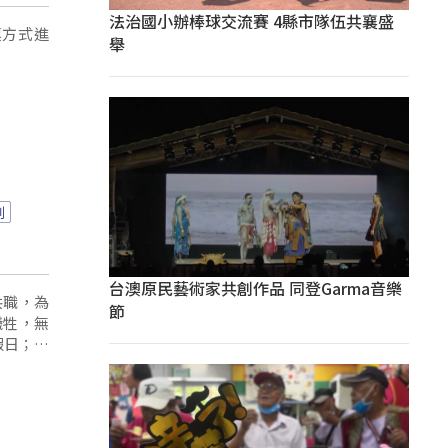
法治國小辦棒球交流賽 4縣市隊伍共襄盛
票方式進
舉
例
台澳原民藝術家共創作品 同登Garma音樂
共職，為
節
犧牲，無
假日；高
當時殖民
時總督佐
，不過該