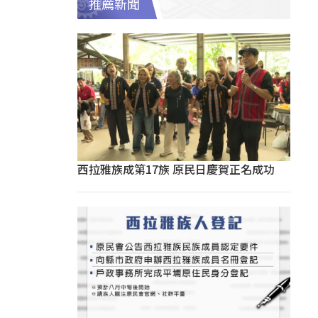
推薦新聞
西拉雅族成第17族 原民日慶賀正名成功