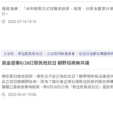
情境演練：「本所開票方式採獨張檢票、唱票、計票及整票計
行。
2025-07-16 19:14
立法院
原住民族抵抗日
立法院內政委員會
紀念日及節日實施條
高金提案6/26訂原民抵抗日 朝野協商無共識
哪些節日應該放假、哪些日子該訂為紀念日？朝野使終無法達成
此立院召開朝野協商，而為了讓社會正視台灣原住民族的歷史與
黨籍立委高金素梅提案，將6月26日訂為「原住民族抵抗日」國定
金素梅指出，從牡丹社事件、大豹社事件等，一直到1914年震驚
2025-05-01 19:06
政府的太魯閣戰役，族人為了保衛家園、捍衛尊嚴，甚至重創當
久間左馬太，讓6月26日這天成為原住民族歷史上重要的記憶節點
提案在協商中並沒有取得共識。