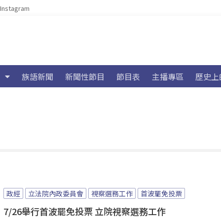
Instagram
族語新聞
新聞性節目
節目表
主播專區
歷史上
政經
立法院內政委員會
視察選務工作
首波罷免投票
7/26舉行首波罷免投票 立院視察選務工作