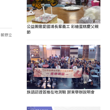
公益團邀愛國浦長輩義工 彩繪蛋糕慶父親
節
，朝野立
族語認證首推在地測驗 屏東舉辦說明會