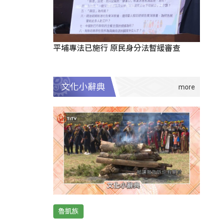
平埔專法已施行 原民身分法暫緩審查
文化小辭典
魯凱族