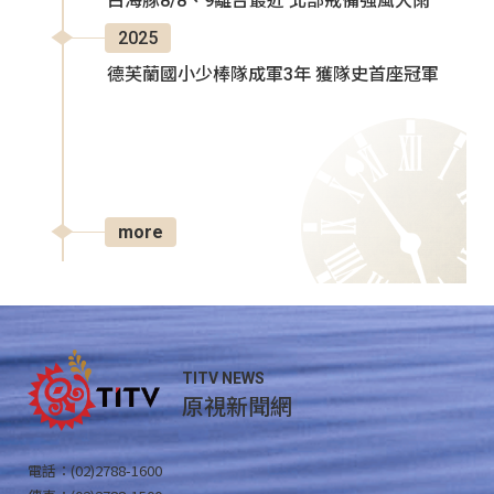
白海豚8/8、9離台最近 北部戒備強風大雨
2025
德芙蘭國小少棒隊成軍3年 獲隊史首座冠軍
more
TITV NEWS
原視新聞網
電話：(02)2788-1600