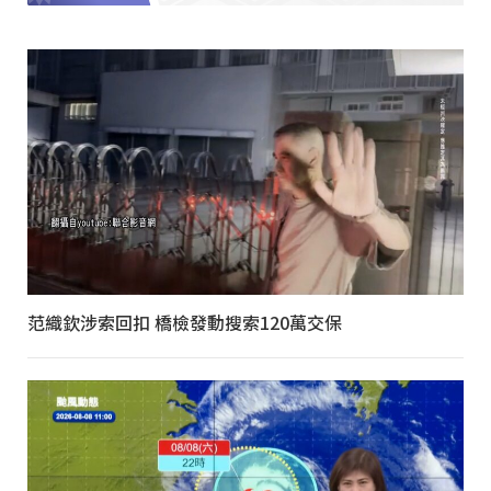
范織欽涉索回扣 橋檢發動搜索120萬交保