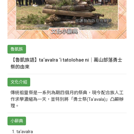
魯凱族
【魯凱族語】ta‘avalra ‘i tatolohae ni｜萬山部落勇士
祭的由來
文化介紹
傳統祖靈祭是一系列為期四個月的祭典，現今配合族人工
作求學濃縮為一天，並特別將「勇士祭(Ta‘avala)」凸顯辦
理。
小辭典
ta‘avalra