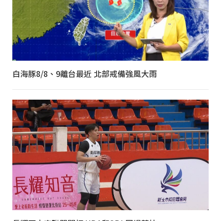
白海豚8/8、9離台最近 北部戒備強風大雨