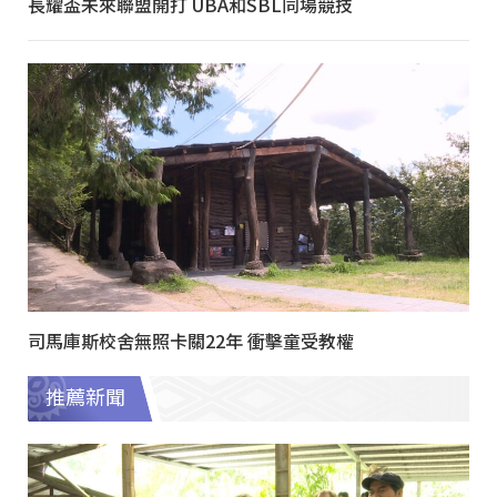
長耀盃未來聯盟開打 UBA和SBL同場競技
司馬庫斯校舍無照卡關22年 衝擊童受教權
推薦新聞