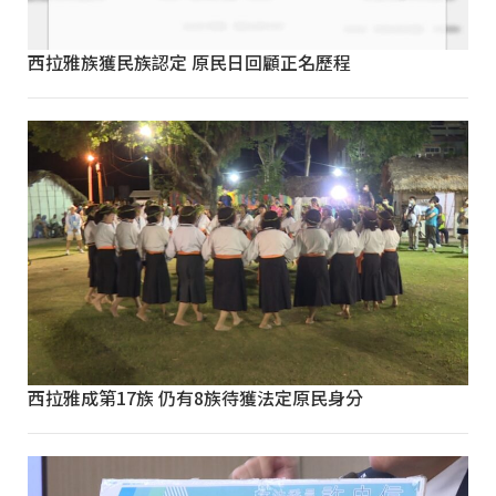
西拉雅族獲民族認定 原民日回顧正名歷程
西拉雅成第17族 仍有8族待獲法定原民身分