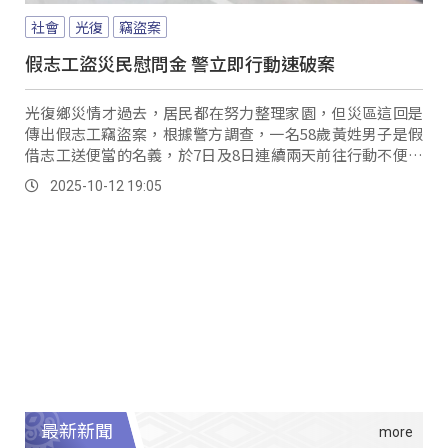
社會
光復
竊盜案
假志工盜災民慰問金 警立即行動速破案
光復鄉災情才過去，居民都在努力整理家園，但災區這回是
傳出假志工竊盜案，根據警方調查，一名58歲黃姓男子是假
借志工送便當的名義，於7日及8日連續兩天前往行動不便的
被害人家中，並發現被害人包包有縣府及善心團發放的慰問
2025-10-12 19:05
金，就趁人不備下手行竊高達13萬元的救命錢。
最新新聞