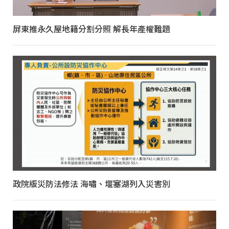
屏東推永久屋地籍分割分照 解長年產權難題
政院版災防法修法 海嘯、堰塞湖列入災害別