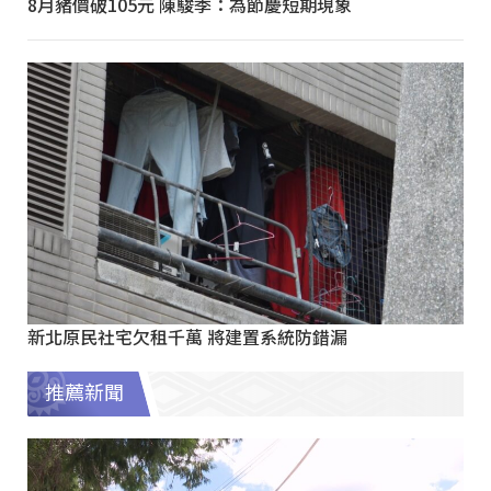
8月豬價破105元 陳駿季：為節慶短期現象
新北原民社宅欠租千萬 將建置系統防錯漏
推薦新聞