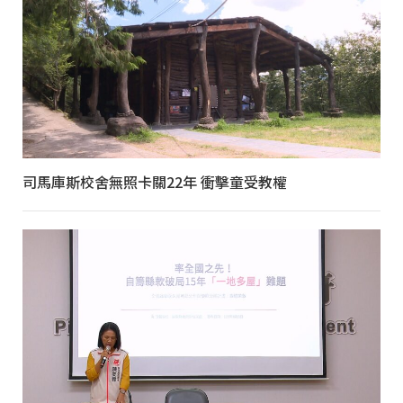
司馬庫斯校舍無照卡關22年 衝擊童受教權