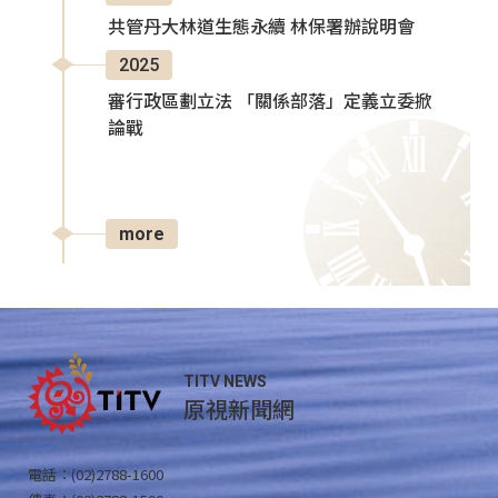
共管丹大林道生態永續 林保署辦說明會
2025
審行政區劃立法 「關係部落」定義立委掀
論戰
more
TITV NEWS
原視新聞網
電話：(02)2788-1600