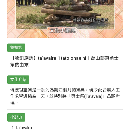
魯凱族
【魯凱族語】ta‘avalra ‘i tatolohae ni｜萬山部落勇士
祭的由來
文化介紹
傳統祖靈祭是一系列為期四個月的祭典，現今配合族人工
作求學濃縮為一天，並特別將「勇士祭(Ta‘avala)」凸顯辦
理。
小辭典
ta‘avalra