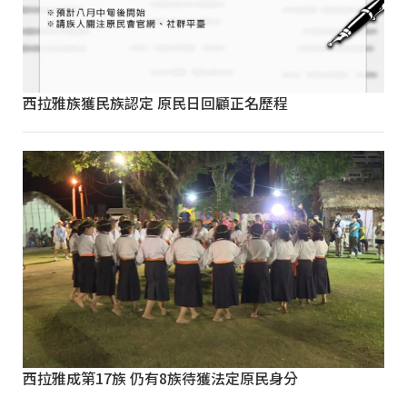
西拉雅族獲民族認定 原民日回顧正名歷程
西拉雅成第17族 仍有8族待獲法定原民身分