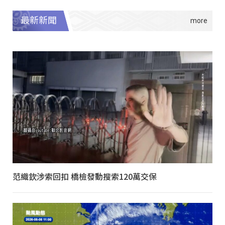
最新新聞
范織欽涉索回扣 橋檢發動搜索120萬交保