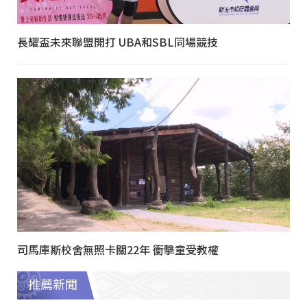
長耀盃未來聯盟開打 UBA和SBL同場競技
司馬庫斯校舍無照卡關22年 衝擊童受教權
推薦新聞