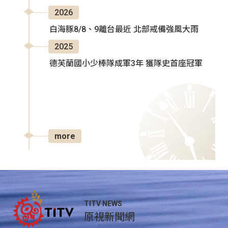
2026
白海豚8/8、9離台最近 北部戒備強風大雨
2025
德芙蘭國小少棒隊成軍3年 獲隊史首座冠軍
more
TITV NEWS
原視新聞網