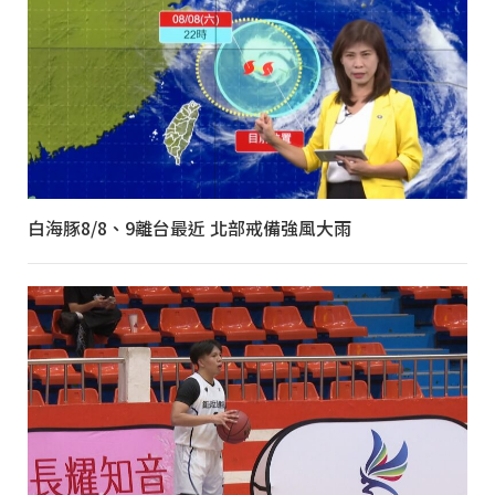
白海豚8/8、9離台最近 北部戒備強風大雨