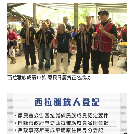
西拉雅族成第17族 原民日慶賀正名成功