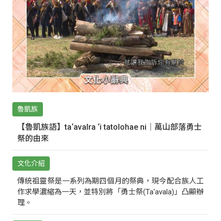
魯凱族
【魯凱族語】ta‘avalra ‘i tatolohae ni｜萬山部落勇士
祭的由來
文化介紹
傳統祖靈祭是一系列為期四個月的祭典，現今配合族人工
作求學濃縮為一天，並特別將「勇士祭(Ta‘avala)」凸顯辦
理。