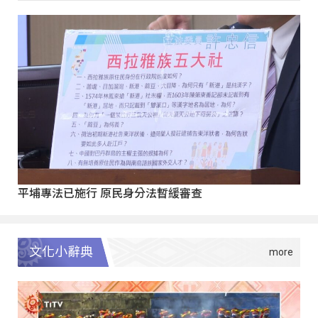
平埔專法已施行 原民身分法暫緩審查
文化小辭典