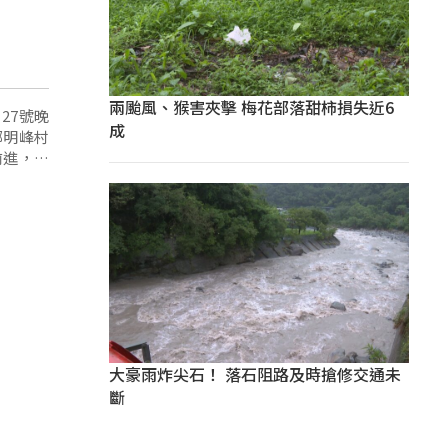
兩颱風、猴害夾擊 梅花部落甜柿損失近6
27號晚
成
鄉明峰村
前進，因
大豪雨炸尖石！ 落石阻路及時搶修交通未
斷