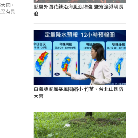
豪大雨，
颱風外圍花蓮沿海風浪增強 鹽寮漁港現長
甚至有民
浪
白海豚颱風暴風圈縮小 竹苗、台北山區防
大雨