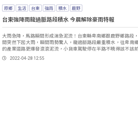
原鄉
生活
台東
強雨
積水
鹿野
台東強降雨龍過脈路段積水 今晨解除豪雨特報
大雨急降，馬路瞬間形成湍急泥流！台東縣卑南鄉跟鹿野鄉路段，
間突然下起大雨，瞬間雨勢驚人，龍過脈路段嚴重積水，往卑南
的產業道路更爆發滾滾泥流，小貨車駕駛停在半路不曉得該不該
為路中央甚至冒出了小噴泉。
2022-04-28 12:55