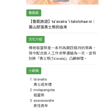
魯凱族
【魯凱族語】ta‘avalra ‘i tatolohae ni｜
萬山部落勇士祭的由來
文化介紹
傳統祖靈祭是一系列為期四個月的祭典，
現今配合族人工作求學濃縮為一天，並特
別將「勇士祭(Ta‘avala)」凸顯辦理。
小辭典
ta‘avalra
勇士成年禮
molapangolai
祖靈祭
asavasavahe
男性青年