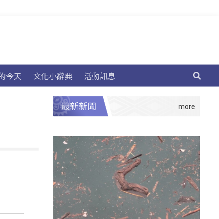
的今天
文化小辭典
活動訊息
最新新聞