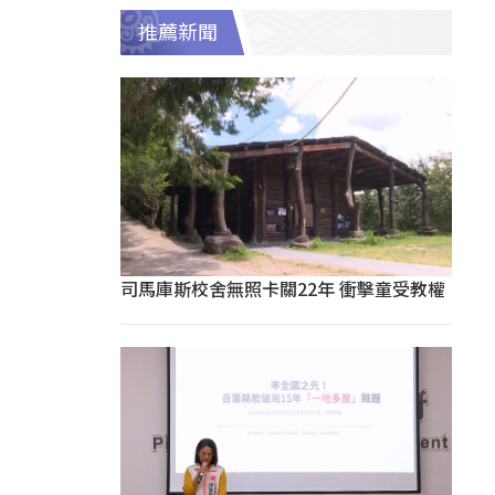
推薦新聞
司馬庫斯校舍無照卡關22年 衝擊童受教權