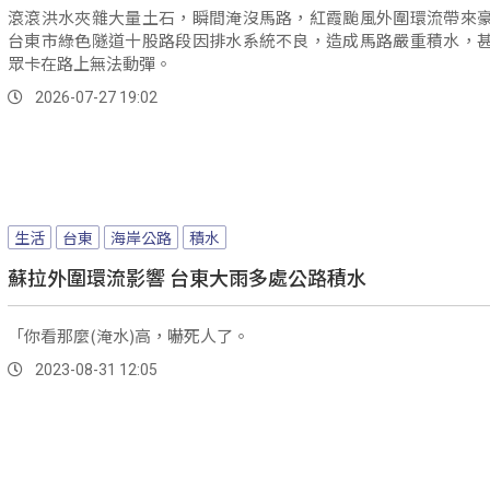
滾滾洪水夾雜大量土石，瞬間淹沒馬路，紅霞颱風外圍環流帶來
台東市綠色隧道十股路段因排水系統不良，造成馬路嚴重積水，
眾卡在路上無法動彈。
2026-07-27 19:02
生活
台東
海岸公路
積水
蘇拉外圍環流影響 台東大雨多處公路積水
「你看那麼(淹水)高，嚇死人了。
2023-08-31 12:05