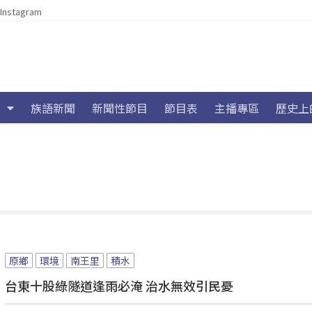
Instagram
族語新聞
新聞性節目
節目表
主播專區
歷史上
原鄉
環境
南王里
積水
台東十股綠隧道逢雨必淹 治水無效引民憂