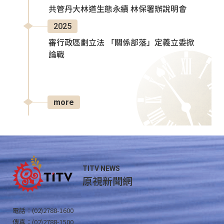
共管丹大林道生態永續 林保署辦說明會
2025
審行政區劃立法 「關係部落」定義立委掀
論戰
more
TITV NEWS
原視新聞網
電話：(02)2788-1600
傳真：(02)2788-1500