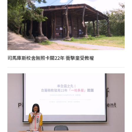
司馬庫斯校舍無照卡關22年 衝擊童受教權