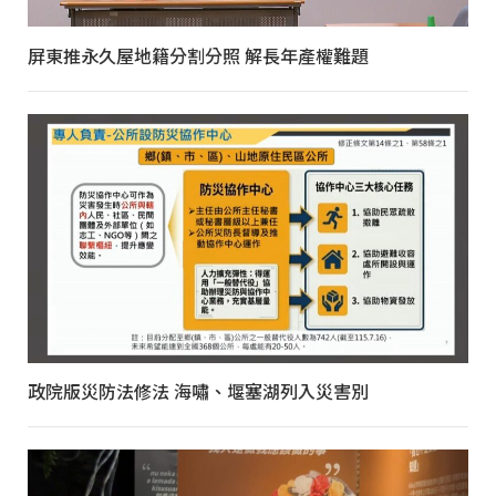
屏東推永久屋地籍分割分照 解長年產權難題
政院版災防法修法 海嘯、堰塞湖列入災害別