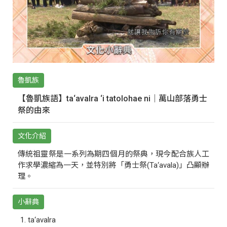
魯凱族
【魯凱族語】ta‘avalra ‘i tatolohae ni｜萬山部落勇士
祭的由來
文化介紹
傳統祖靈祭是一系列為期四個月的祭典，現今配合族人工
作求學濃縮為一天，並特別將「勇士祭(Ta‘avala)」凸顯辦
理。
小辭典
ta‘avalra