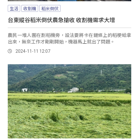
生活
收割機
稻米倒伏
台東縱谷稻米倒伏農急搶收 收割機需求大增
農民一堆人圍在割稻機旁，設法要將卡在鏈條上的稻梗給拿
出來，無奈工作才剛剛開始，機器馬上就出了問題。
2024-11-11 12:07