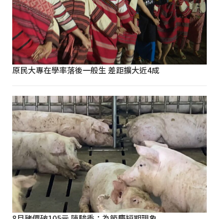
原民大專在學率落後一般生 差距擴大近4成
8月豬價破105元 陳駿季：為節慶短期現象