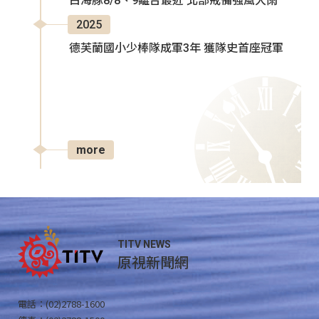
白海豚8/8、9離台最近 北部戒備強風大雨
2025
德芙蘭國小少棒隊成軍3年 獲隊史首座冠軍
more
TITV NEWS
原視新聞網
電話：(02)2788-1600