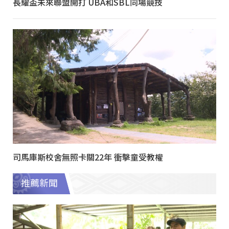
長耀盃未來聯盟開打 UBA和SBL同場競技
司馬庫斯校舍無照卡關22年 衝擊童受教權
推薦新聞