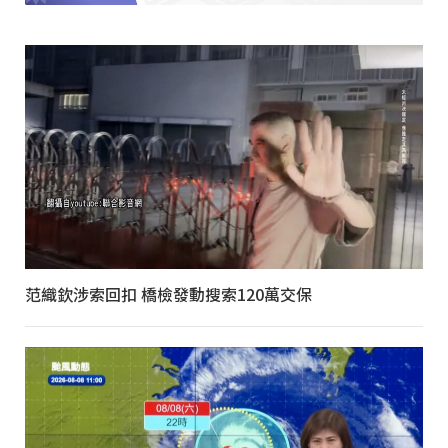
范織欽涉索回扣 橋檢發動搜索120萬交保