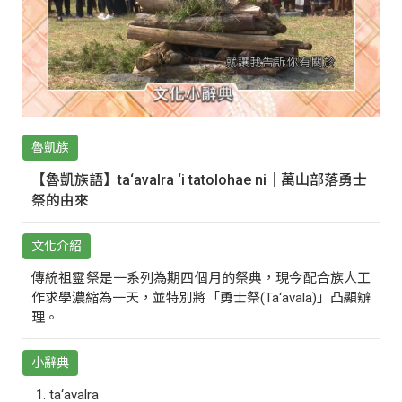
魯凱族
【魯凱族語】ta‘avalra ‘i tatolohae ni｜萬山部落勇士
祭的由來
文化介紹
傳統祖靈祭是一系列為期四個月的祭典，現今配合族人工
作求學濃縮為一天，並特別將「勇士祭(Ta‘avala)」凸顯辦
理。
小辭典
ta‘avalra