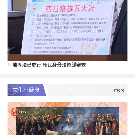
平埔專法已施行 原民身分法暫緩審查
文化小辭典