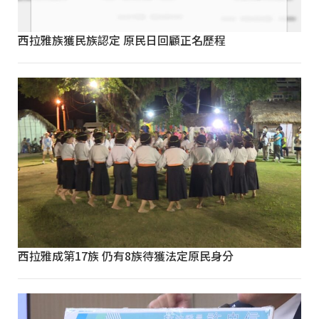
西拉雅族獲民族認定 原民日回顧正名歷程
西拉雅成第17族 仍有8族待獲法定原民身分