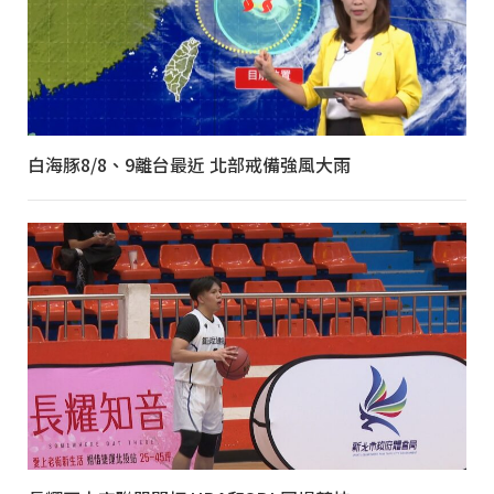
白海豚8/8、9離台最近 北部戒備強風大雨