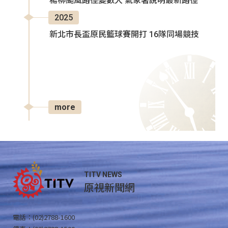
楊柳颱風路徑變數大 氣象署說明最新路徑
2025
新北市長盃原民籃球賽開打 16隊同場競技
more
TITV NEWS
原視新聞網
電話：(02)2788-1600