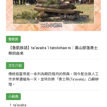
魯凱族
【魯凱族語】ta‘avalra ‘i tatolohae ni｜萬山部落勇士
祭的由來
文化介紹
傳統祖靈祭是一系列為期四個月的祭典，現今配合族人工
作求學濃縮為一天，並特別將「勇士祭(Ta‘avala)」凸顯辦
理。
小辭典
ta‘avalra