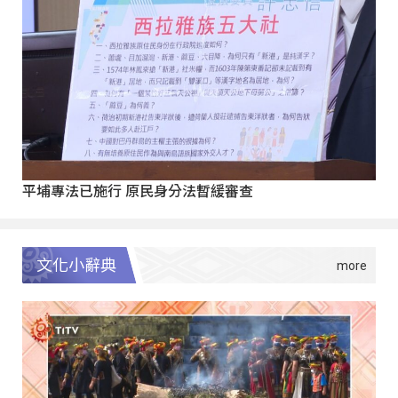
平埔專法已施行 原民身分法暫緩審查
文化小辭典