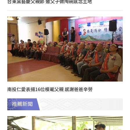
台東窯藝慶父親節 邀父子做陶碗感念土地
南投仁愛表揚16位模範父親 感謝爸爸辛勞
推薦新聞