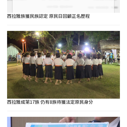
西拉雅族獲民族認定 原民日回顧正名歷程
西拉雅成第17族 仍有8族待獲法定原民身分