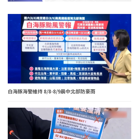
白海豚海警維持 8/8-8/9晨中北部防豪雨