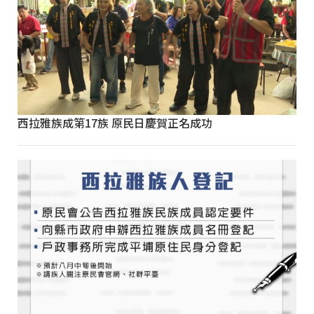
西拉雅族成第17族 原民日慶賀正名成功