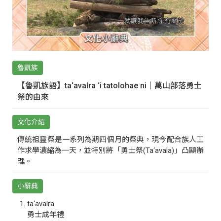
魯凱族
【魯凱族語】ta‘avalra ‘i tatolohae ni｜萬山部落勇士
祭的由來
文化介紹
傳統祖靈祭是一系列為期四個月的祭典，現今配合族人工
作求學濃縮為一天，並特別將「勇士祭(Ta‘avala)」凸顯辦
理。
小辭典
ta‘avalra
勇士成年禮