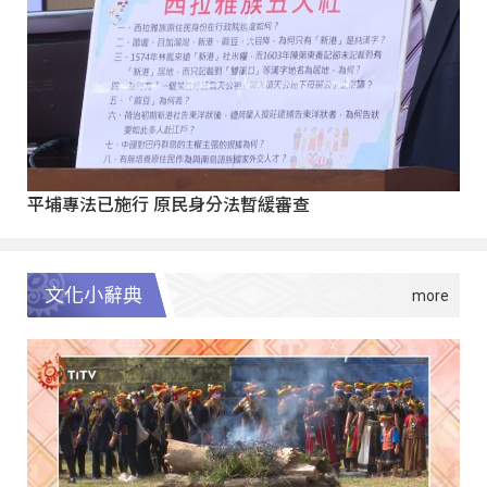
平埔專法已施行 原民身分法暫緩審查
文化小辭典