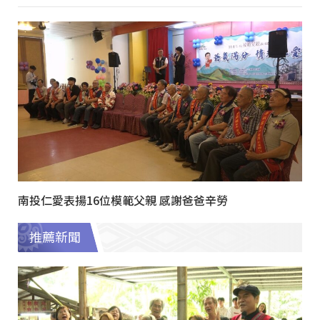
南投仁愛表揚16位模範父親 感謝爸爸辛勞
推薦新聞