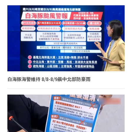
白海豚海警維持 8/8-8/9晨中北部防豪雨