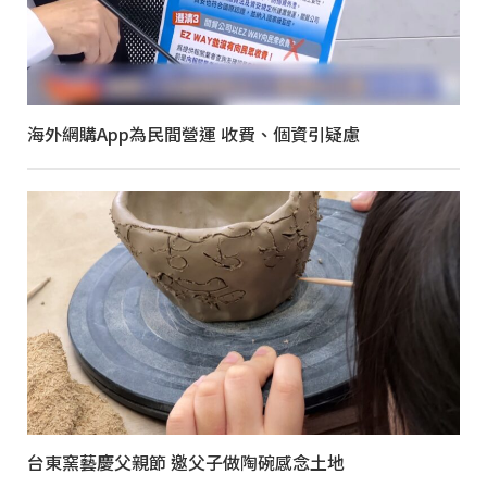
海外網購App為民間營運 收費、個資引疑慮
台東窯藝慶父親節 邀父子做陶碗感念土地