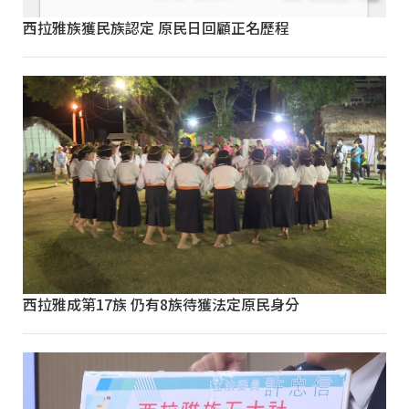
西拉雅族獲民族認定 原民日回顧正名歷程
西拉雅成第17族 仍有8族待獲法定原民身分