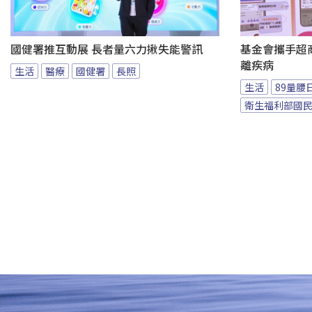
國健署推互動展 長者量六力揪失能警訊
基金會攜手超商
離疾病
生活
醫療
國健署
長照
生活
89量腰
衛生福利部國