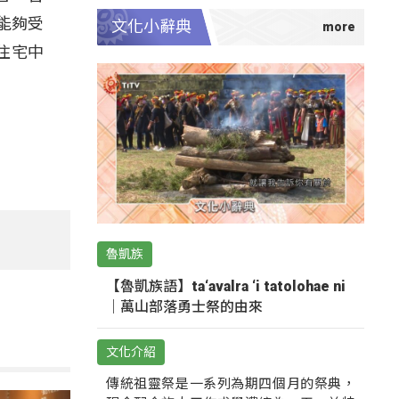
能夠受
文化小辭典
住宅中
魯凱族
【魯凱族語】ta‘avalra ‘i tatolohae ni
｜萬山部落勇士祭的由來
文化介紹
傳統祖靈祭是一系列為期四個月的祭典，