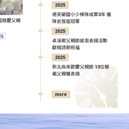
2025
德芙蘭國小少棒隊成軍3年 獲
蛋糕慶父親
隊史首座冠軍
2025
落
卓溪鄉父親節感恩表揚活動
獻唱詩歌祝福
2025
新北烏來歡慶父親節 13位模
範父親獲表揚
more