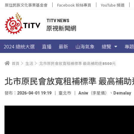
原住民族文化事業基金會
Facebook 粉絲專頁
YouTube 頻道
TITV NEWS
原視新聞網
2024 總統大選
直播
最新
山海氣象
總覽
專題
首頁
生活
北市原民會放寬租補標準 最高補助達8500元
北市原民會放寬租補標準 最高補助達
發布：2026-04-01 19:19
臺北市
Aniw（李星儀）
、
Demala