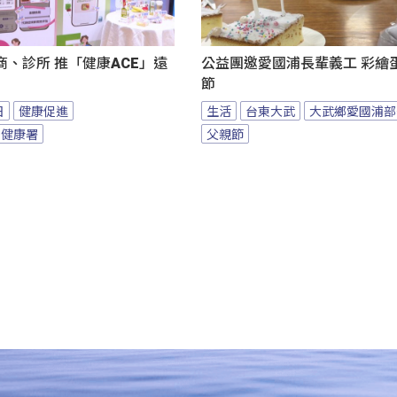
、診所 推「健康ACE」遠
公益團邀愛國浦長輩義工 彩繪
節
日
健康促進
生活
台東大武
大武鄉愛國浦部
民健康署
父親節