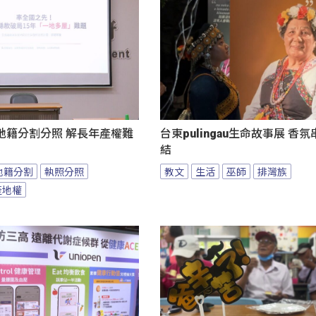
地籍分割分照 解長年產權難
台東pulingau生命故事展 香
結
地籍分割
執照分照
教文
生活
巫師
排灣族
產地權