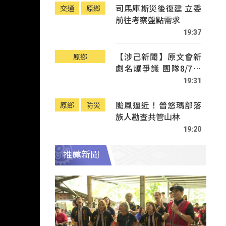
司馬庫斯災後復建 立委
交通
原鄉
前往考察盤點需求
19:37
【涉己新聞】原文會新
原鄉
劇名爆爭議 團隊8/7赴
Tafalong致歉
19:31
颱風逼近！普悠瑪部落
原鄉
防災
族人勘查共管山林
19:20
推薦新聞