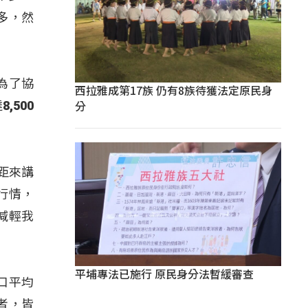
多，然
為了協
西拉雅成第17族 仍有8族待獲法定原民身
分
500
距來講
行情，
減輕我
平埔專法已施行 原民身分法暫緩審查
口平均
者，皆