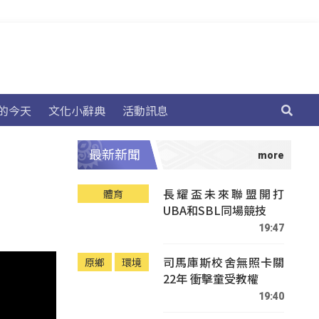
的今天
文化小辭典
活動訊息
最新新聞
長耀盃未來聯盟開打
體育
UBA和SBL同場競技
19:47
司馬庫斯校舍無照卡關
原鄉
環境
22年 衝擊童受教權
19:40