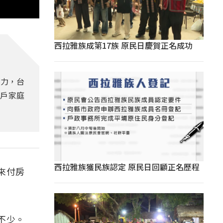
西拉雅族成第17族 原民日慶賀正名成功
壓力，台
0戶家庭
西拉雅族獲民族認定 原民日回顧正名歷程
來付房
不少。