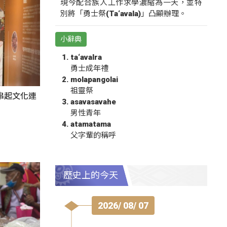
現今配合族人工作求學濃縮為一天，並特
別將「勇士祭(Ta‘avala)」凸顯辦理。
小辭典
ta‘avalra
勇士成年禮
molapangolai
祖靈祭
氛串起文化連
asavasavahe
男性青年
atamatama
父字輩的稱呼
歷史上的今天
2026/ 08/ 07