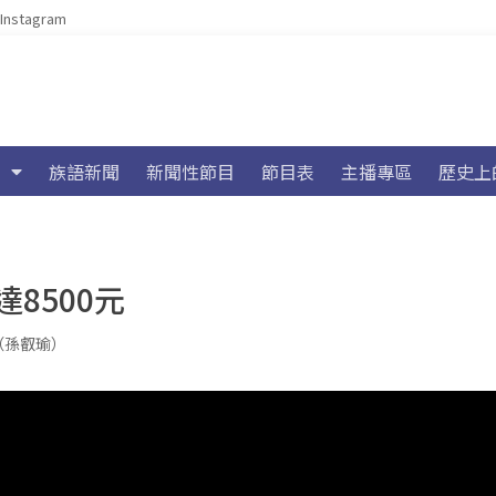
Instagram
族語新聞
新聞性節目
節目表
主播專區
歷史上
8500元
y（孫叡瑜）