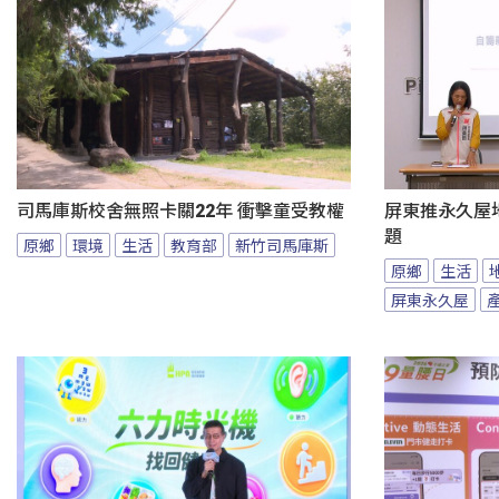
司馬庫斯校舍無照卡關22年 衝擊童受教權
屏東推永久屋
題
原鄉
環境
生活
教育部
新竹司馬庫斯
原鄉
生活
屏東永久屋