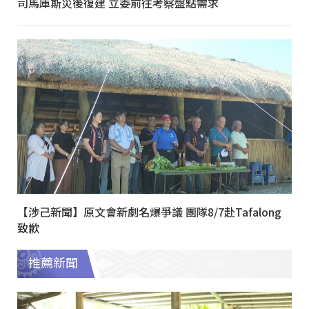
司馬庫斯災後復建 立委前往考察盤點需求
【涉己新聞】原文會新劇名爆爭議 團隊8/7赴Tafalong
致歉
推薦新聞