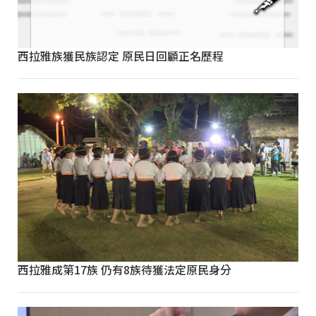
西拉雅族獲民族認定 原民日回顧正名歷程
西拉雅成第17族 仍有8族待獲法定原民身分