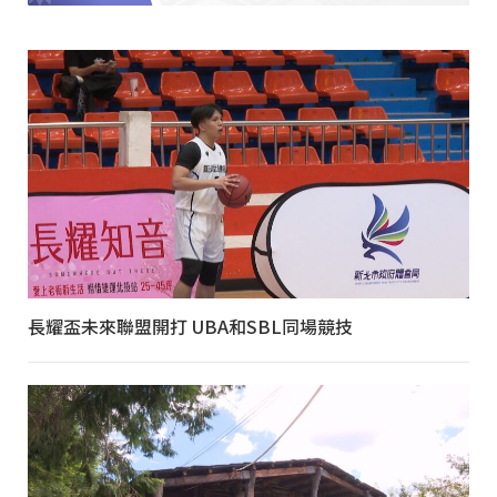
長耀盃未來聯盟開打 UBA和SBL同場競技