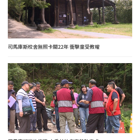
司馬庫斯校舍無照卡關22年 衝擊童受教權