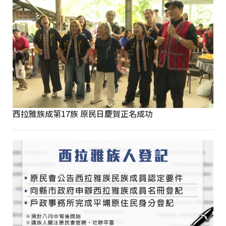
西拉雅族成第17族 原民日慶賀正名成功