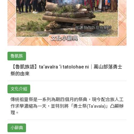
魯凱族
【魯凱族語】ta‘avalra ‘i tatolohae ni｜萬山部落勇士
祭的由來
文化介紹
傳統祖靈祭是一系列為期四個月的祭典，現今配合族人工
作求學濃縮為一天，並特別將「勇士祭(Ta‘avala)」凸顯辦
理。
小辭典