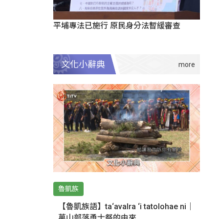
平埔專法已施行 原民身分法暫緩審查
文化小辭典
魯凱族
【魯凱族語】ta‘avalra ‘i tatolohae ni｜
萬山部落勇士祭的由來