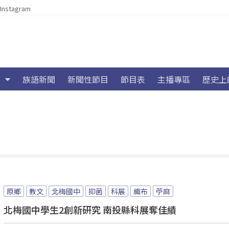
Instagram
族語新聞
新聞性節目
節目表
主播專區
歷史上
原鄉
教文
北梅國中
抑菌
科展
織布
苧麻
北梅國中學生2創新研究 南投縣科展奪佳績