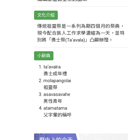
文化介紹
傳統祖靈祭是一系列為期四個月的祭典，
現今配合族人工作求學濃縮為一天，並特
別將「勇士祭(Ta‘avala)」凸顯辦理。
小辭典
ta‘avalra
勇士成年禮
molapangolai
祖靈祭
asavasavahe
男性青年
atamatama
父字輩的稱呼
歷史上的今天