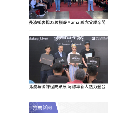
長濱鄉表揚22位模範Mama 感念父親辛勞
北流幕後課程成果展 阿爆率新人熱力登台
推薦新聞