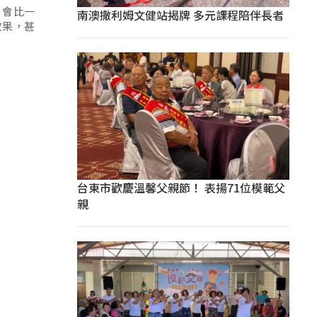
，會比一
南澳撒利姆文健站揭牌 多元課程陪伴長者
效果，甚
台東市歡慶溫馨父親節！ 表揚71位模範父
親