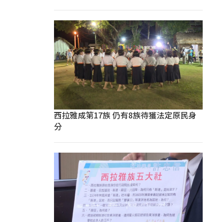
西拉雅成第17族 仍有8族待獲法定原民身
分