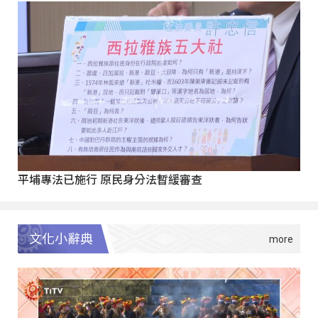
平埔專法已施行 原民身分法暫緩審查
文化小辭典