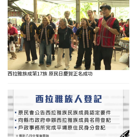
西拉雅族成第17族 原民日慶賀正名成功