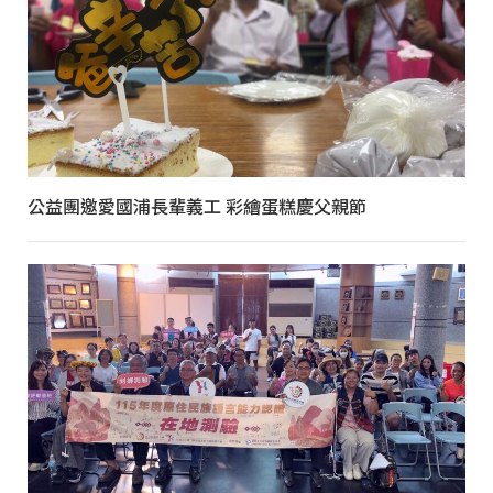
公益團邀愛國浦長輩義工 彩繪蛋糕慶父親節