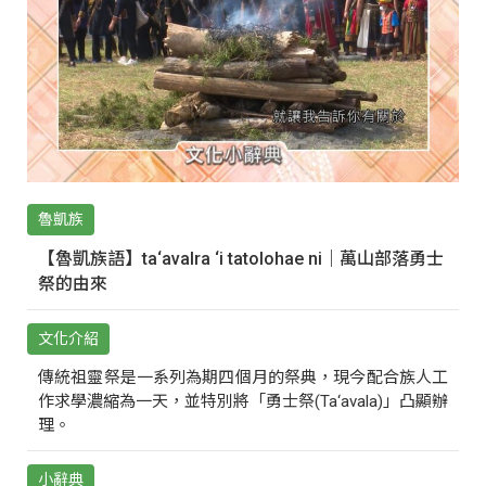
魯凱族
【魯凱族語】ta‘avalra ‘i tatolohae ni｜萬山部落勇士
祭的由來
文化介紹
傳統祖靈祭是一系列為期四個月的祭典，現今配合族人工
作求學濃縮為一天，並特別將「勇士祭(Ta‘avala)」凸顯辦
理。
小辭典