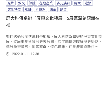
原鄉
教文
傳說
在地產業
多元族群
屏大
建築
文化特展
服飾
科傳系
融合
飲食
屏大科傳系辦「屏東文化特展」5展區深刻認識在
地
如何透過展示傳遞科學知識，屏大科傳系舉辦的屏東文化特
展，從屏東地區發展史表展開，除了能快速瞭解歷史脈絡，
還分為排灣族、閩客族群、特色建築、在地產業與新住民五
個展區，以整合圖文版、展品、互動展具的形式呈...。
2022-01-11 12:38