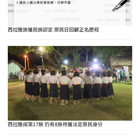
西拉雅族獲民族認定 原民日回顧正名歷程
西拉雅成第17族 仍有8族待獲法定原民身分