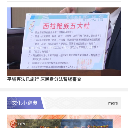
平埔專法已施行 原民身分法暫緩審查
文化小辭典