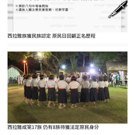
西拉雅族獲民族認定 原民日回顧正名歷程
西拉雅成第17族 仍有8族待獲法定原民身分