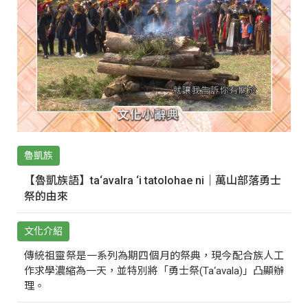
魯凱族
【魯凱族語】ta‘avalra ‘i tatolohae ni｜萬山部落勇士
祭的由來
文化介紹
傳統祖靈祭是一系列為期四個月的祭典，現今配合族人工
作求學濃縮為一天，並特別將「勇士祭(Ta‘avala)」凸顯辦
理。