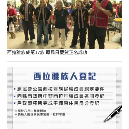
西拉雅族成第17族 原民日慶賀正名成功