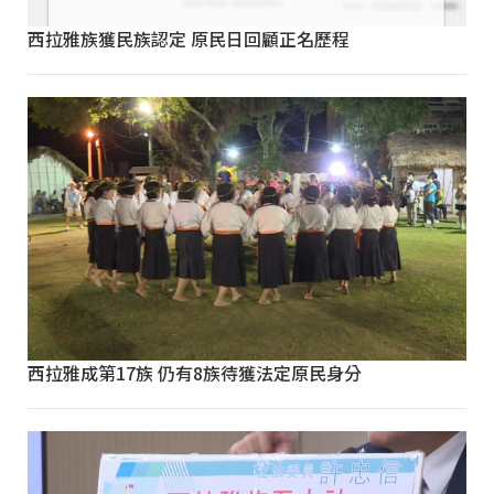
西拉雅族獲民族認定 原民日回顧正名歷程
西拉雅成第17族 仍有8族待獲法定原民身分