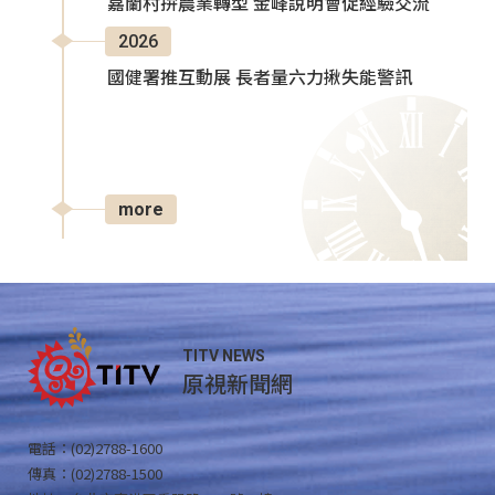
嘉蘭村拚農業轉型 金峰說明會促經驗交流
2026
國健署推互動展 長者量六力揪失能警訊
more
TITV NEWS
原視新聞網
電話：(02)2788-1600
傳真：(02)2788-1500