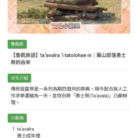
魯凱族
【魯凱族語】ta‘avalra ‘i tatolohae ni｜萬山部落勇士
祭的由來
文化介紹
傳統祖靈祭是一系列為期四個月的祭典，現今配合族人工
作求學濃縮為一天，並特別將「勇士祭(Ta‘avala)」凸顯辦
理。
小辭典
ta‘avalra
勇士成年禮