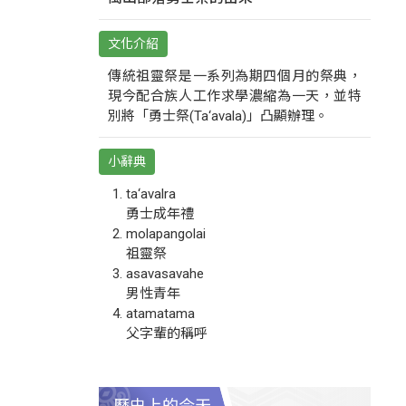
文化介紹
傳統祖靈祭是一系列為期四個月的祭典，
現今配合族人工作求學濃縮為一天，並特
別將「勇士祭(Ta‘avala)」凸顯辦理。
小辭典
ta‘avalra
勇士成年禮
molapangolai
祖靈祭
asavasavahe
男性青年
atamatama
父字輩的稱呼
歷史上的今天