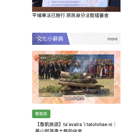
平埔專法已施行 原民身分法暫緩審查
文化小辭典
魯凱族
【魯凱族語】ta‘avalra ‘i tatolohae ni｜
萬山部落勇士祭的由來