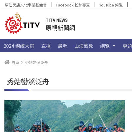
原住民族文化事業基金會
Facebook 粉絲專頁
YouTube 頻道
TITV NEWS
原視新聞網
2024 總統大選
直播
最新
山海氣象
總覽
專題
首頁
秀姑巒溪泛舟
秀姑巒溪泛舟