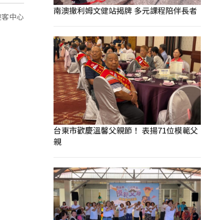
南澳撒利姆文健站揭牌 多元課程陪伴長者
遊客中心
台東市歡慶溫馨父親節！ 表揚71位模範父
親