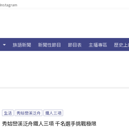
Instagram
族語新聞
新聞性節目
節目表
主播專區
歷史上
生活
秀姑巒溪泛舟
鐵人三項
秀姑巒溪泛舟鐵人三項 千名選手挑戰極限