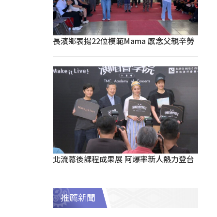
長濱鄉表揚22位模範Mama 感念父親辛勞
北流幕後課程成果展 阿爆率新人熱力登台
推薦新聞