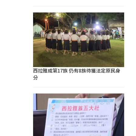
西拉雅成第17族 仍有8族待獲法定原民身
分