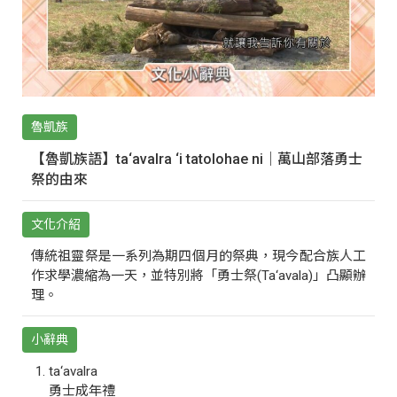
魯凱族
【魯凱族語】ta‘avalra ‘i tatolohae ni｜萬山部落勇士
祭的由來
文化介紹
傳統祖靈祭是一系列為期四個月的祭典，現今配合族人工
作求學濃縮為一天，並特別將「勇士祭(Ta‘avala)」凸顯辦
理。
小辭典
ta‘avalra
勇士成年禮