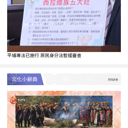
平埔專法已施行 原民身分法暫緩審查
文化小辭典