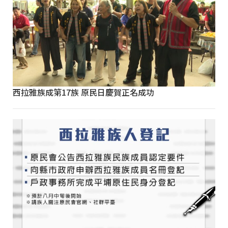
西拉雅族成第17族 原民日慶賀正名成功