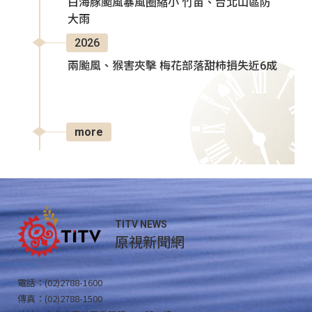
白海豚颱風暴風圈縮小 竹苗、台北山區防
大雨
2026
兩颱風、猴害夾擊 梅花部落甜柿損失近6成
more
TITV NEWS
原視新聞網
電話：(02)2788-1600
傳真：(02)2788-1500