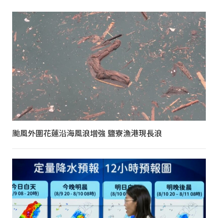
颱風外圍花蓮沿海風浪增強 鹽寮漁港現長浪