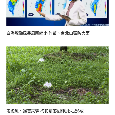
白海豚颱風暴風圈縮小 竹苗、台北山區防大雨
兩颱風、猴害夾擊 梅花部落甜柿損失近6成