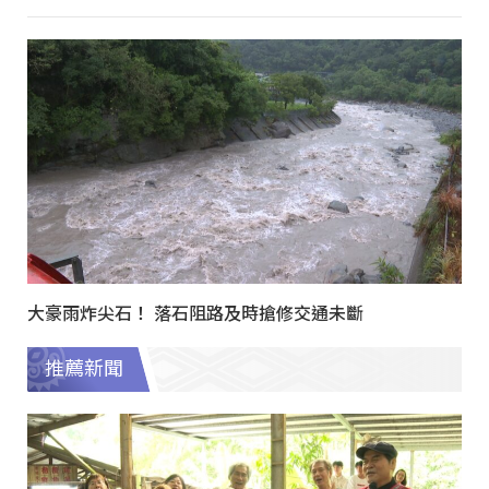
大豪雨炸尖石！ 落石阻路及時搶修交通未斷
推薦新聞