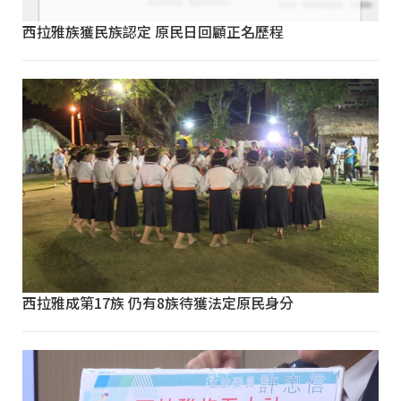
西拉雅族獲民族認定 原民日回顧正名歷程
西拉雅成第17族 仍有8族待獲法定原民身分