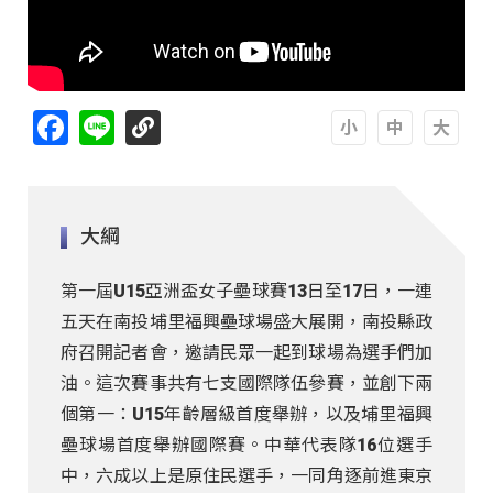
Facebook
Line
A
A
A
大綱
第一屆U15亞洲盃女子壘球賽13日至17日，一連
五天在南投埔里福興壘球場盛大展開，南投縣政
府召開記者會，邀請民眾一起到球場為選手們加
油。這次賽事共有七支國際隊伍參賽，並創下兩
個第一：U15年齡層級首度舉辦，以及埔里福興
壘球場首度舉辦國際賽。中華代表隊16位選手
中，六成以上是原住民選手，一同角逐前進東京