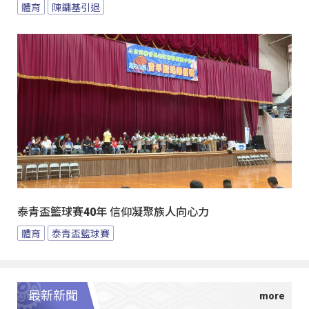
體育
陳鏞基引退
泰青盃籃球賽40年 信仰凝聚族人向心力
體育
泰青盃籃球賽
最新新聞