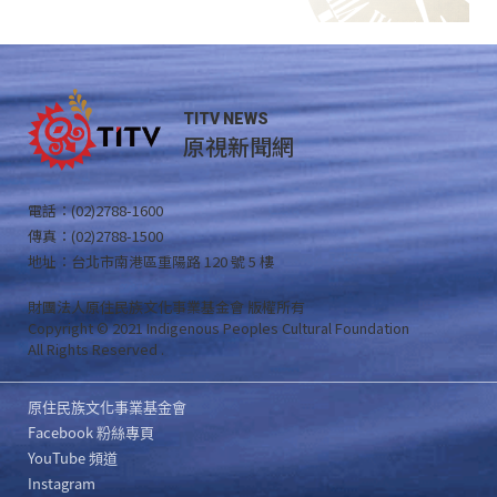
TITV NEWS
原視新聞網
電話：(02)2788-1600
傳真：(02)2788-1500
地址：台北市南港區重陽路 120 號 5 樓
財團法人原住民族文化事業基金會 版權所有
Copyright © 2021 Indigenous Peoples Cultural Foundation
All Rights Reserved .
原住民族文化事業基金會
Facebook 粉絲專頁
YouTube 頻道
Instagram