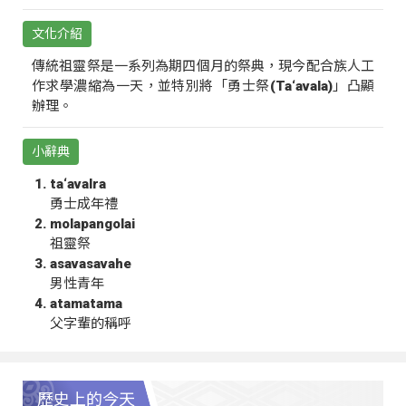
文化介紹
傳統祖靈祭是一系列為期四個月的祭典，現今配合族人工
作求學濃縮為一天，並特別將「勇士祭(Ta‘avala)」凸顯
辦理。
小辭典
ta‘avalra
勇士成年禮
molapangolai
祖靈祭
asavasavahe
男性青年
atamatama
父字輩的稱呼
歷史上的今天