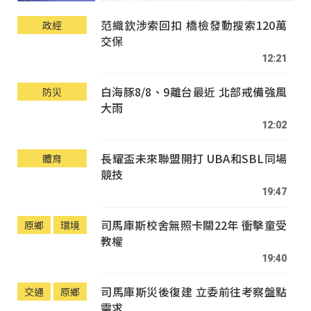
范織欽涉索回扣 橋檢發動搜索120萬
政經
交保
12:21
白海豚8/8、9離台最近 北部戒備強風
防災
大雨
12:02
長耀盃未來聯盟開打 UBA和SBL同場
體育
競技
19:47
司馬庫斯校舍無照卡關22年 衝擊童受
原鄉
環境
教權
19:40
司馬庫斯災後復建 立委前往考察盤點
交通
原鄉
需求