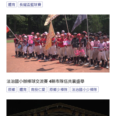
體育
長耀盃籃球賽
法治國小辦棒球交流賽 4縣市隊伍共襄盛舉
原鄉
體育
南投仁愛
原鄉少棒隊
法治國小少棒隊