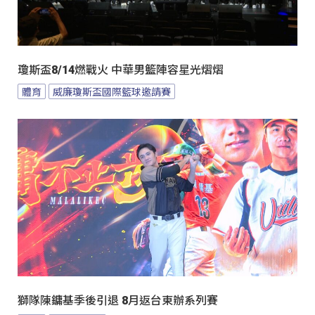
瓊斯盃8/14燃戰火 中華男籃陣容星光熠熠
體育
威廉瓊斯盃國際籃球邀請賽
獅隊陳鏞基季後引退 8月返台東辦系列賽