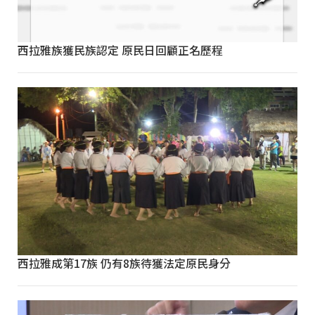
西拉雅族獲民族認定 原民日回顧正名歷程
西拉雅成第17族 仍有8族待獲法定原民身分