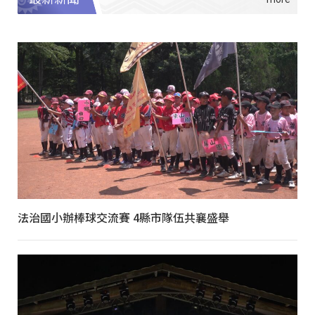
法治國小辦棒球交流賽 4縣市隊伍共襄盛舉