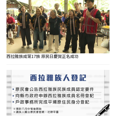
西拉雅族成第17族 原民日慶賀正名成功