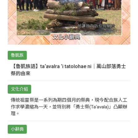
魯凱族
【魯凱族語】ta‘avalra ‘i tatolohae ni｜萬山部落勇士
祭的由來
文化介紹
傳統祖靈祭是一系列為期四個月的祭典，現今配合族人工
作求學濃縮為一天，並特別將「勇士祭(Ta‘avala)」凸顯辦
理。
小辭典