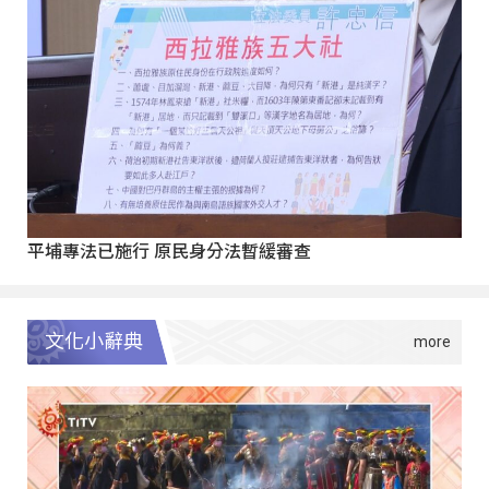
平埔專法已施行 原民身分法暫緩審查
文化小辭典