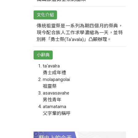
文化介紹
傳統祖靈祭是一系列為期四個月的祭典，
現今配合族人工作求學濃縮為一天，並特
別將「勇士祭(Ta‘avala)」凸顯辦理。
小辭典
ta‘avalra
勇士成年禮
molapangolai
祖靈祭
asavasavahe
男性青年
atamatama
父字輩的稱呼
歷史上的今天