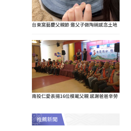
台東窯藝慶父親節 邀父子做陶碗感念土地
南投仁愛表揚16位模範父親 感謝爸爸辛勞
推薦新聞