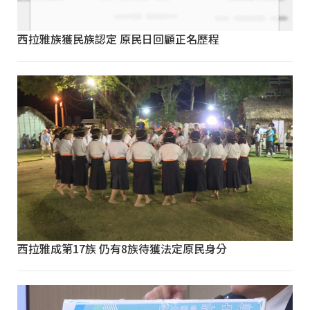
西拉雅族獲民族認定 原民日回顧正名歷程
西拉雅成第17族 仍有8族待獲法定原民身分