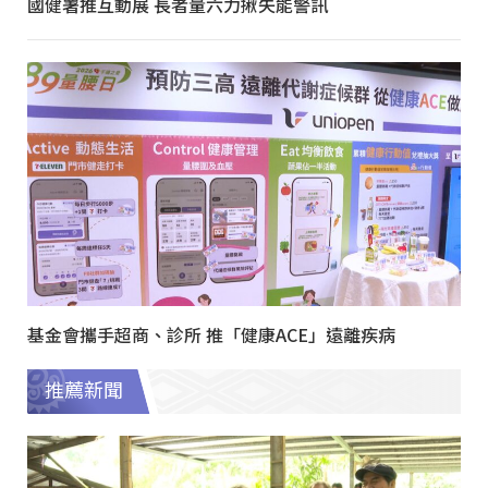
國健署推互動展 長者量六力揪失能警訊
基金會攜手超商、診所 推「健康ACE」遠離疾病
推薦新聞