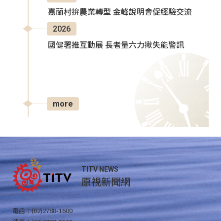
嘉蘭村拚農業轉型 金峰說明會促經驗交流
2026
國健署推互動展 長者量六力揪失能警訊
more
TITV NEWS
原視新聞網
電話：(02)2788-1600