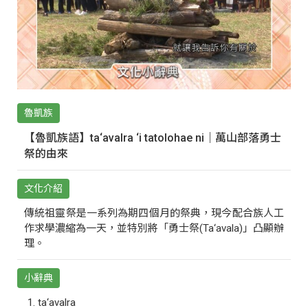
魯凱族
【魯凱族語】ta‘avalra ‘i tatolohae ni｜萬山部落勇士
祭的由來
文化介紹
傳統祖靈祭是一系列為期四個月的祭典，現今配合族人工
作求學濃縮為一天，並特別將「勇士祭(Ta‘avala)」凸顯辦
理。
小辭典
ta‘avalra