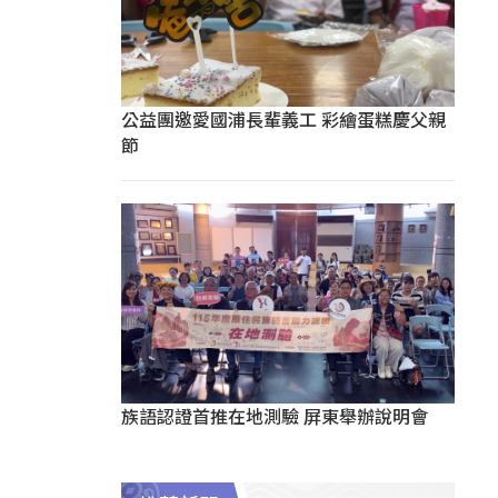
公益團邀愛國浦長輩義工 彩繪蛋糕慶父親
節
族語認證首推在地測驗 屏東舉辦說明會