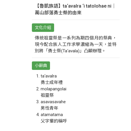
【魯凱族語】ta‘avalra ‘i tatolohae ni｜
萬山部落勇士祭的由來
文化介紹
傳統祖靈祭是一系列為期四個月的祭典，
現今配合族人工作求學濃縮為一天，並特
別將「勇士祭(Ta‘avala)」凸顯辦理。
小辭典
ta‘avalra
勇士成年禮
molapangolai
祖靈祭
asavasavahe
男性青年
atamatama
父字輩的稱呼