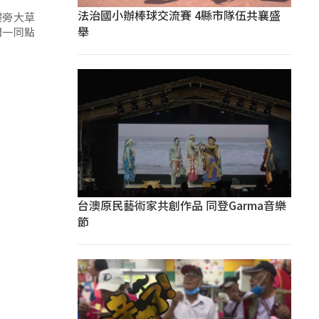
法治國小辦棒球交流賽 4縣市隊伍共襄盛
場旁大草
舉
們一同點
台澳原民藝術家共創作品 同登Garma音樂
節