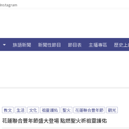
Instagram
族語新聞
新聞性節目
節目表
主播專區
歷史上
教文
生活
文化
祖靈護佑
聖火
花蓮聯合豐年節
觀光
花蓮聯合豐年節盛大登場 點燃聖火祈祖靈護佑