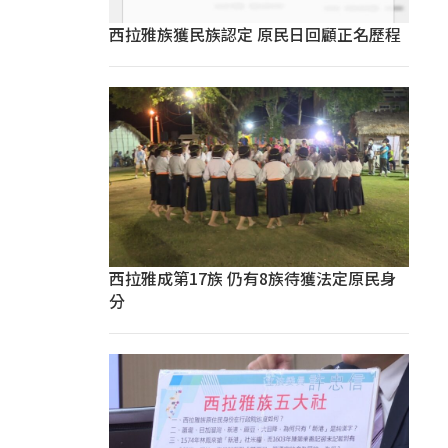
西拉雅族獲民族認定 原民日回顧正名歷程
西拉雅成第17族 仍有8族待獲法定原民身
分