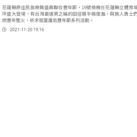
花蓮縣原住民族樂舞盛典聯合豐年節，19號傍晚在花蓮縣立體育
坪盛大登場，有台灣最速男之稱的田徑選手楊俊瀚，與族人勇士
燃豐年聖火，祈求祖靈護佑豐年節系列活動。
2021-11-20 19:16