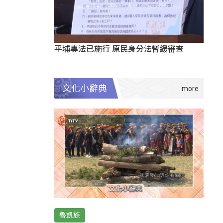
平埔專法已施行 原民身分法暫緩審查
文化小辭典
魯凱族