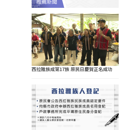
推薦新聞
西拉雅族成第17族 原民日慶賀正名成功