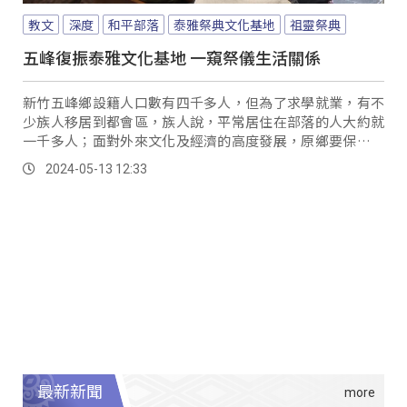
教文
深度
和平部落
泰雅祭典文化基地
祖靈祭典
五峰復振泰雅文化基地 一窺祭儀生活關係
新竹五峰鄉設籍人口數有四千多人，但為了求學就業，有不
少族人移居到都會區，族人說，平常居住在部落的人大約就
一千多人；面對外來文化及經濟的高度發展，原鄉要保留傳
統文化，人不在，也面臨了極大挑戰，部落長輩也不得不一
2024-05-13 12:33
起好好思考該如何重新把人給找回來？五峰鄉公所連結中央
資源，計畫在鄉內共同舉辦泰雅祖靈祭、打造祭典文化基
地，地點就選在竹林村和平部落。
最新新聞