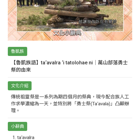
魯凱族
【魯凱族語】ta‘avalra ‘i tatolohae ni｜萬山部落勇士
祭的由來
文化介紹
傳統祖靈祭是一系列為期四個月的祭典，現今配合族人工
作求學濃縮為一天，並特別將「勇士祭(Ta‘avala)」凸顯辦
理。
小辭典
ta‘avalra