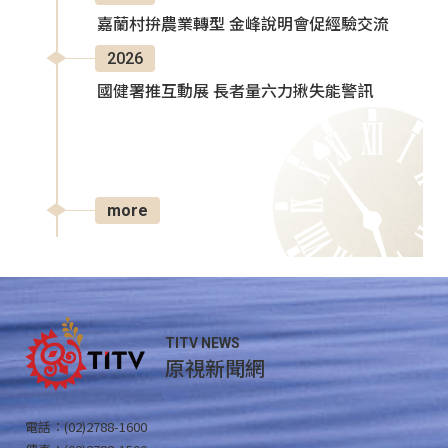
嘉蘭村拚農業轉型 金峰說明會促經驗交流
2026
國健署推互動展 長者量六力揪失能警訊
more
TITV NEWS
原視新聞網
電話：(02)2788-1600