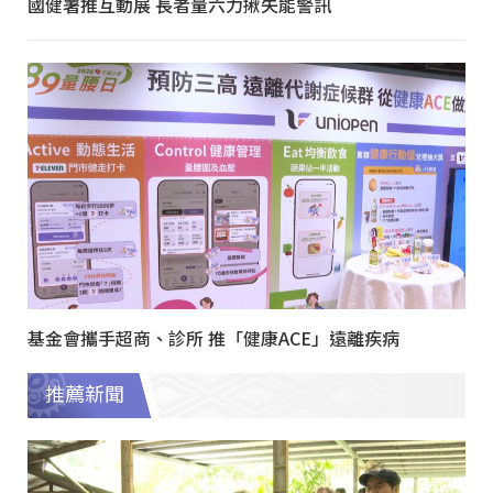
國健署推互動展 長者量六力揪失能警訊
基金會攜手超商、診所 推「健康ACE」遠離疾病
推薦新聞