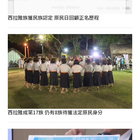
西拉雅族獲民族認定 原民日回顧正名歷程
西拉雅成第17族 仍有8族待獲法定原民身分