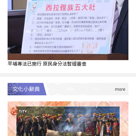
平埔專法已施行 原民身分法暫緩審查
文化小辭典