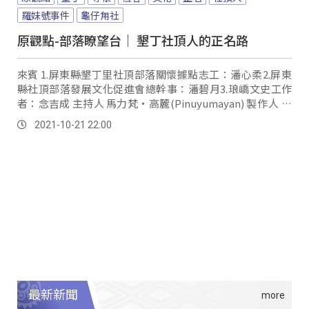
羅妹號事件
龜仔甪社
原觀點-部落瞭望台｜ 墾丁社頂人的正名路
來賓 1.屏東縣墾丁里社頂部落關懷據點志工：潘心柔2.屏東
縣社頂部落發展文化促進會總幹事：潘碧月3.琅嶠文史工作
者：念吉成 主持人 馬力梵‧高麓(Pinuyumayan) 製作人 勒
格艾(Paiwan)、saljeljeng...。
2021-10-21 22:00
最新新聞