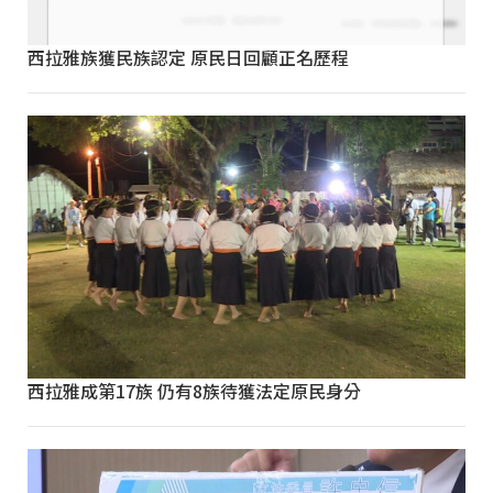
西拉雅族獲民族認定 原民日回顧正名歷程
西拉雅成第17族 仍有8族待獲法定原民身分