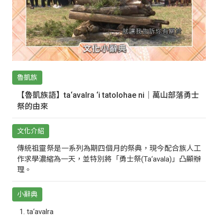
魯凱族
【魯凱族語】ta‘avalra ‘i tatolohae ni｜萬山部落勇士
祭的由來
文化介紹
傳統祖靈祭是一系列為期四個月的祭典，現今配合族人工
作求學濃縮為一天，並特別將「勇士祭(Ta‘avala)」凸顯辦
理。
小辭典
ta‘avalra