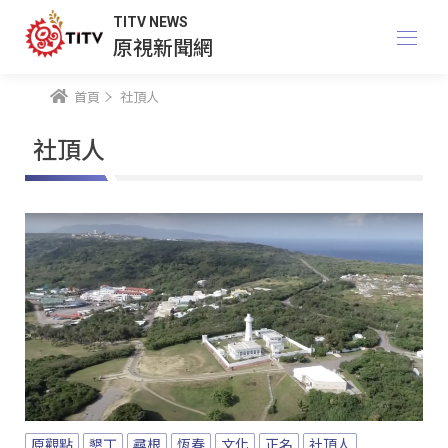
TITV NEWS
原視新聞網
首頁
社頂人
社頂人
原觀點
墾丁
尋根
恆春
文化
正名
社頂人