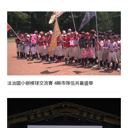
法治國小辦棒球交流賽 4縣市隊伍共襄盛舉