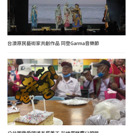
台澳原民藝術家共創作品 同登Garma音樂節
公益團邀愛國浦長輩義工 彩繪蛋糕慶父親節