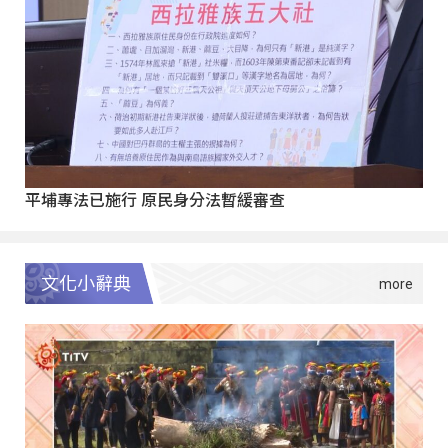
平埔專法已施行 原民身分法暫緩審查
文化小辭典