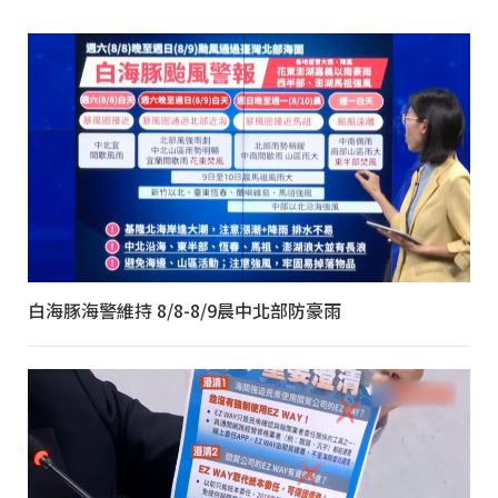
白海豚海警維持 8/8-8/9晨中北部防豪雨