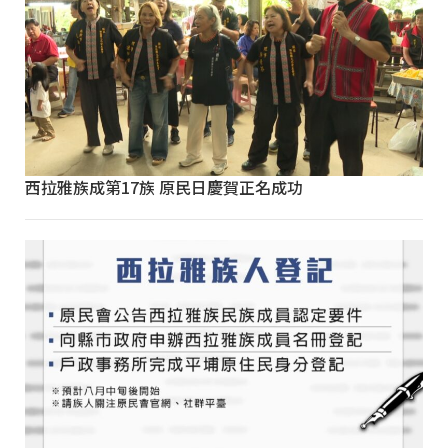
西拉雅族成第17族 原民日慶賀正名成功