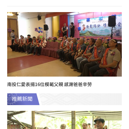
南投仁愛表揚16位模範父親 感謝爸爸辛勞
推薦新聞