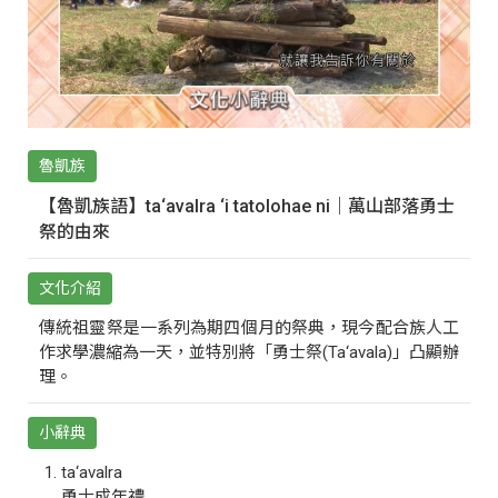
魯凱族
【魯凱族語】ta‘avalra ‘i tatolohae ni｜萬山部落勇士
祭的由來
文化介紹
傳統祖靈祭是一系列為期四個月的祭典，現今配合族人工
作求學濃縮為一天，並特別將「勇士祭(Ta‘avala)」凸顯辦
理。
小辭典
ta‘avalra
勇士成年禮