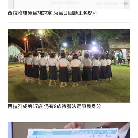
西拉雅族獲民族認定 原民日回顧正名歷程
西拉雅成第17族 仍有8族待獲法定原民身分