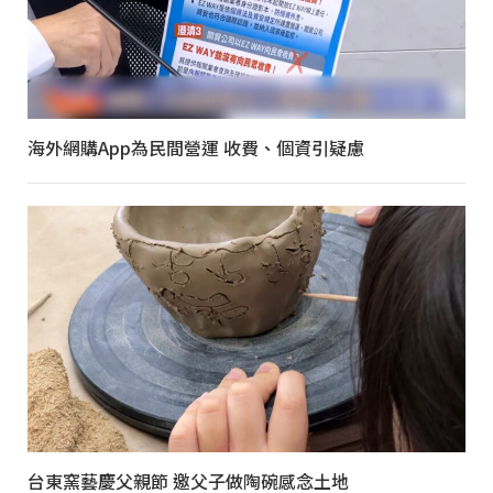
海外網購App為民間營運 收費、個資引疑慮
台東窯藝慶父親節 邀父子做陶碗感念土地