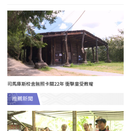
司馬庫斯校舍無照卡關22年 衝擊童受教權
推薦新聞