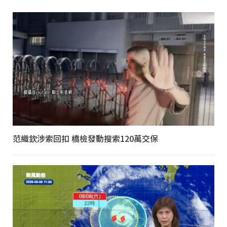
范織欽涉索回扣 橋檢發動搜索120萬交保