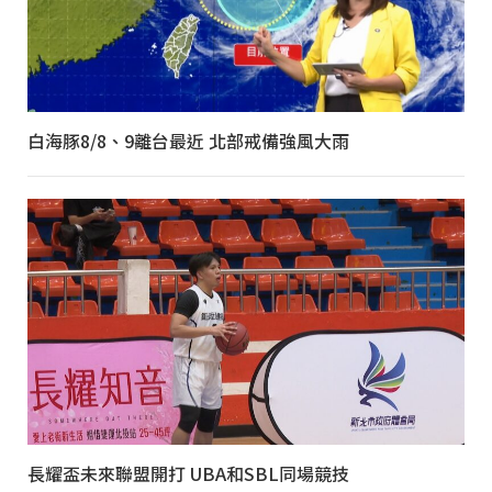
白海豚8/8、9離台最近 北部戒備強風大雨
長耀盃未來聯盟開打 UBA和SBL同場競技