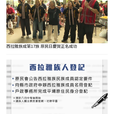
西拉雅族成第17族 原民日慶賀正名成功