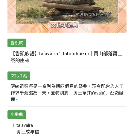
魯凱族
【魯凱族語】ta‘avalra ‘i tatolohae ni｜萬山部落勇士
祭的由來
文化介紹
傳統祖靈祭是一系列為期四個月的祭典，現今配合族人工
作求學濃縮為一天，並特別將「勇士祭(Ta‘avala)」凸顯辦
理。
小辭典
ta‘avalra
勇士成年禮