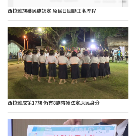
西拉雅族獲民族認定 原民日回顧正名歷程
西拉雅成第17族 仍有8族待獲法定原民身分