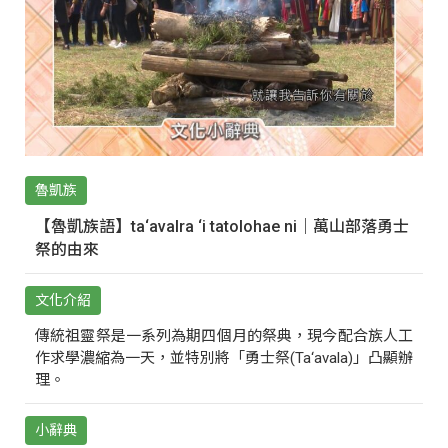
魯凱族
【魯凱族語】ta‘avalra ‘i tatolohae ni｜萬山部落勇士
祭的由來
文化介紹
傳統祖靈祭是一系列為期四個月的祭典，現今配合族人工
作求學濃縮為一天，並特別將「勇士祭(Ta‘avala)」凸顯辦
理。
小辭典