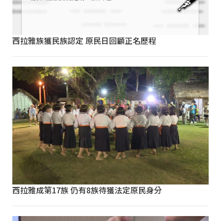
西拉雅族獲民族認定 原民日回顧正名歷程
西拉雅成第17族 仍有8族待獲法定原民身分