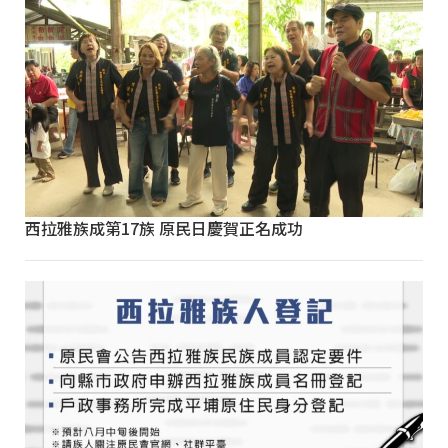
西拉雅族成第17族 原民日慶賀正名成功