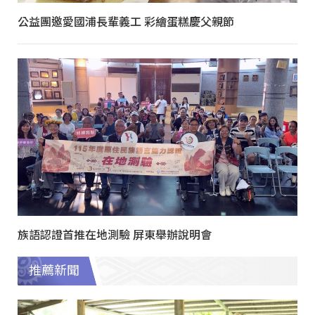
公益團邀愛國浦長輩義工 彩繪蛋糕慶父親節
族語認證首推在地測驗 屏東舉辦說明會
推薦新聞