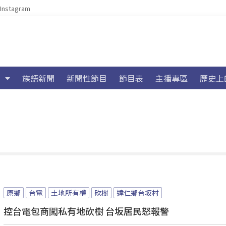
Instagram
族語新聞
新聞性節目
節目表
主播專區
歷史上
原鄉
台電
土地所有權
砍樹
達仁鄉台坂村
控台電包商闖私有地砍樹 台坂居民怒報警