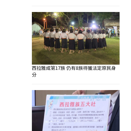
西拉雅成第17族 仍有8族待獲法定原民身
分