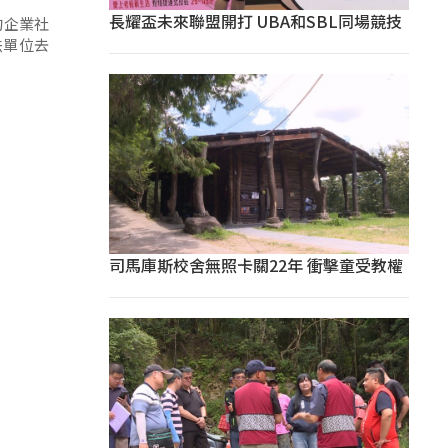
長耀盃未來聯盟開打 UBA和SBL同場競技
的企業社
法單位去
司馬庫斯校舍無照卡關22年 衝擊童受教權