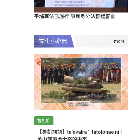
平埔專法已施行 原民身分法暫緩審查
文化小辭典
魯凱族
【魯凱族語】ta‘avalra ‘i tatolohae ni｜
萬山部落勇士祭的由來