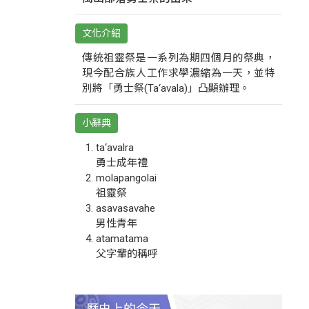
文化介紹
傳統祖靈祭是一系列為期四個月的祭典，
現今配合族人工作求學濃縮為一天，並特
別將「勇士祭(Ta‘avala)」凸顯辦理。
小辭典
ta‘avalra
勇士成年禮
molapangolai
祖靈祭
asavasavahe
男性青年
atamatama
父字輩的稱呼
歷史上的今天