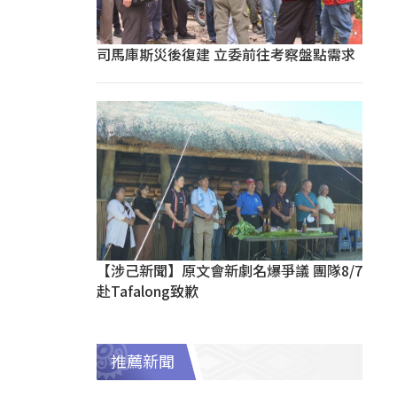
司馬庫斯災後復建 立委前往考察盤點需求
【涉己新聞】原文會新劇名爆爭議 團隊8/7
赴Tafalong致歉
推薦新聞