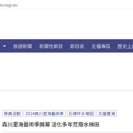
Instagram
族語新聞
新聞性節目
節目表
主播專區
歷史上
祭典活動
2024森川里海藝術季
石梯坪水梯田
花蓮豐濱
森川里海藝術季開幕 活化多年荒廢水梯田