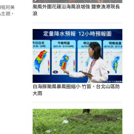
颱風外圍花蓮沿海風浪增強 鹽寮漁港現長
演唱阿美
浪
為主題，
白海豚颱風暴風圈縮小 竹苗、台北山區防
大雨