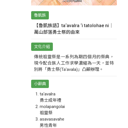
魯凱族
【魯凱族語】ta‘avalra ‘i tatolohae ni｜
萬山部落勇士祭的由來
文化介紹
傳統祖靈祭是一系列為期四個月的祭典，
現今配合族人工作求學濃縮為一天，並特
別將「勇士祭(Ta‘avala)」凸顯辦理。
小辭典
ta‘avalra
勇士成年禮
molapangolai
祖靈祭
asavasavahe
男性青年