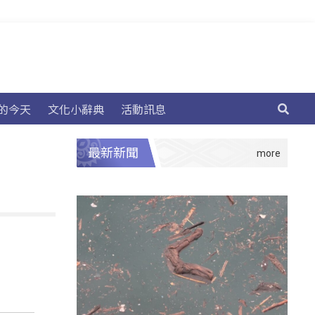
的今天
文化小辭典
活動訊息
最新新聞