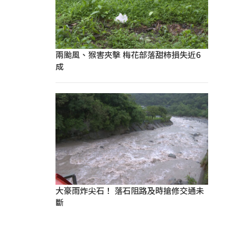
兩颱風、猴害夾擊 梅花部落甜柿損失近6
成
大豪雨炸尖石！ 落石阻路及時搶修交通未
斷