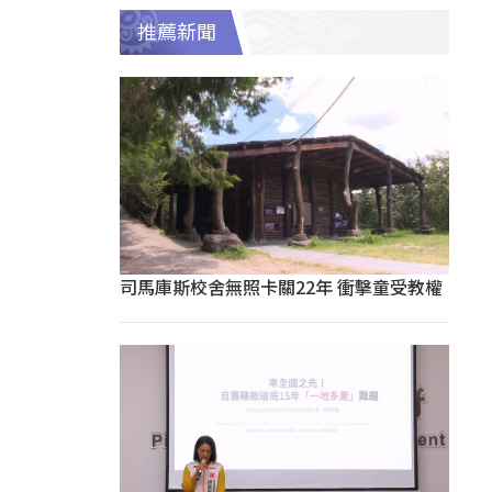
推薦新聞
司馬庫斯校舍無照卡關22年 衝擊童受教權