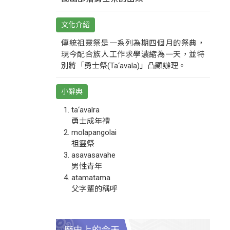
文化介紹
傳統祖靈祭是一系列為期四個月的祭典，
現今配合族人工作求學濃縮為一天，並特
別將「勇士祭(Ta‘avala)」凸顯辦理。
小辭典
ta‘avalra
勇士成年禮
molapangolai
祖靈祭
asavasavahe
男性青年
atamatama
父字輩的稱呼
歷史上的今天