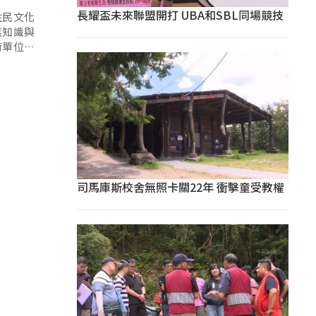
長耀盃未來聯盟開打 UBA和SBL同場競技
住民文化
族知識與
術單位，
司馬庫斯校舍無照卡關22年 衝擊童受教權