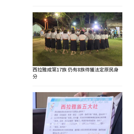
西拉雅成第17族 仍有8族待獲法定原民身
分