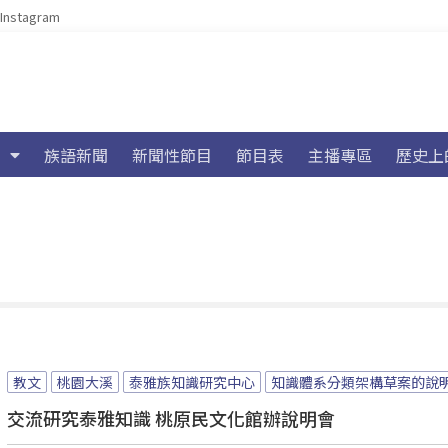
Instagram
族語新聞
新聞性節目
節目表
主播專區
歷史上
教文
桃園大溪
泰雅族知識研究中心
知識體系分類架構草案的說
交流研究泰雅知識 桃原民文化館辦說明會