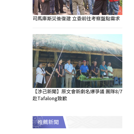
司馬庫斯災後復建 立委前往考察盤點需求
【涉己新聞】原文會新劇名爆爭議 團隊8/7
赴Tafalong致歉
推薦新聞