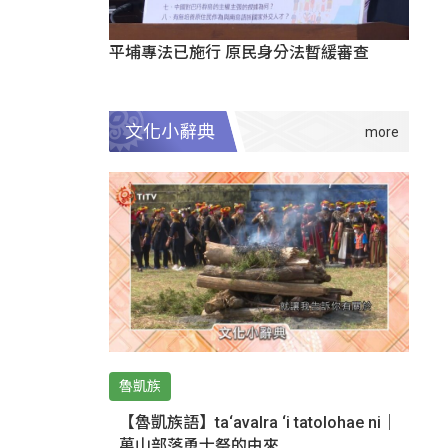
平埔專法已施行 原民身分法暫緩審查
文化小辭典
魯凱族
【魯凱族語】ta‘avalra ‘i tatolohae ni｜
萬山部落勇士祭的由來