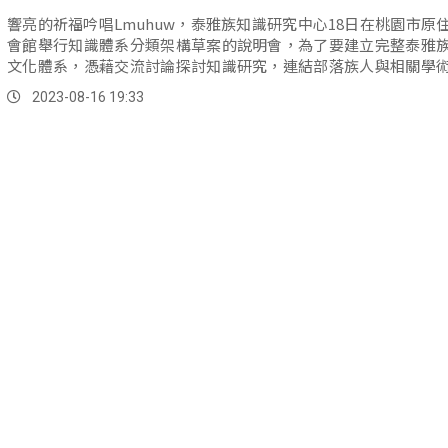
響亮的祈福吟唱Lmuhuw，泰雅族知識研究中心18日在桃園市原
會館舉行知識體系分類架構草案的說明會，為了要建立完整泰雅
文化體系，憑藉交流討論探討知識研究，連結部落族人與相關學
傳達泰雅族知識的GaGa。
2023-08-16 19:33