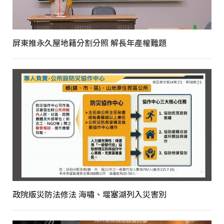
屏東推永久屋地籍分割分照 解長年產權難題
政院版災防法修法 海嘯、堰塞湖列入災害別