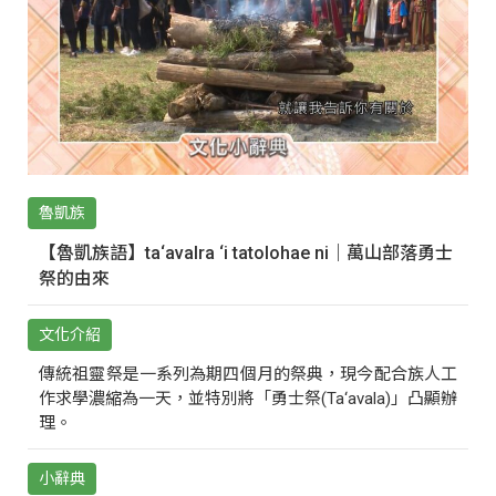
魯凱族
【魯凱族語】ta‘avalra ‘i tatolohae ni｜萬山部落勇士
祭的由來
文化介紹
傳統祖靈祭是一系列為期四個月的祭典，現今配合族人工
作求學濃縮為一天，並特別將「勇士祭(Ta‘avala)」凸顯辦
理。
小辭典