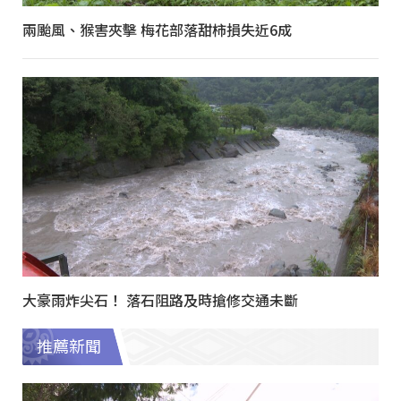
兩颱風、猴害夾擊 梅花部落甜柿損失近6成
大豪雨炸尖石！ 落石阻路及時搶修交通未斷
推薦新聞