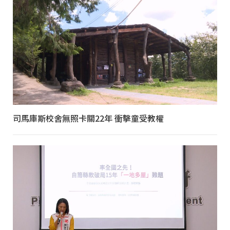
司馬庫斯校舍無照卡關22年 衝擊童受教權