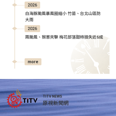
2026
白海豚颱風暴風圈縮小 竹苗、台北山區防
大雨
2026
兩颱風、猴害夾擊 梅花部落甜柿損失近6成
more
TITV NEWS
原視新聞網