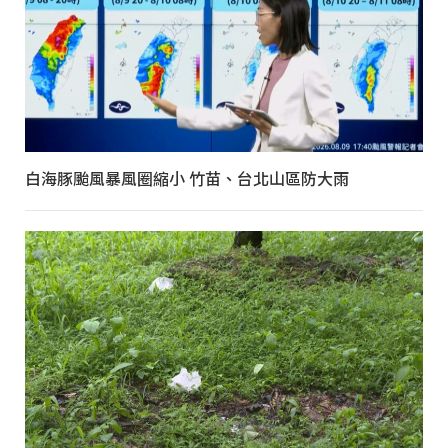
白海豚颱風暴風圈縮小 竹苗、台北山區防大雨