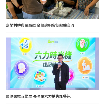
嘉蘭村拚農業轉型 金峰說明會促經驗交流
國健署推互動展 長者量六力揪失能警訊