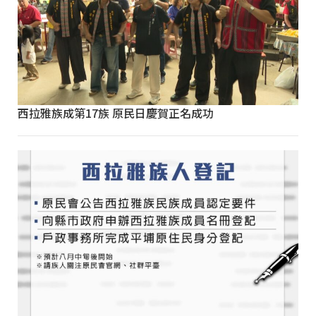
西拉雅族成第17族 原民日慶賀正名成功