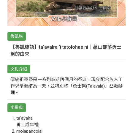
魯凱族
【魯凱族語】ta‘avalra ‘i tatolohae ni｜萬山部落勇士
祭的由來
文化介紹
傳統祖靈祭是一系列為期四個月的祭典，現今配合族人工
作求學濃縮為一天，並特別將「勇士祭(Ta‘avala)」凸顯辦
理。
小辭典
ta‘avalra
勇士成年禮
molapangolai