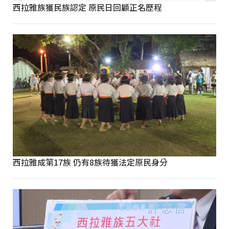
西拉雅族獲民族認定 原民日回顧正名歷程
西拉雅成第17族 仍有8族待獲法定原民身分