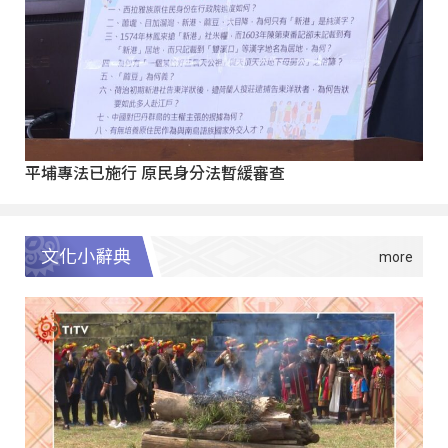
平埔專法已施行 原民身分法暫緩審查
文化小辭典