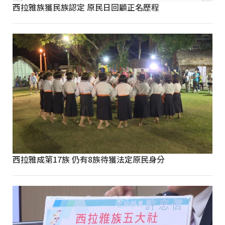
西拉雅族獲民族認定 原民日回顧正名歷程
西拉雅成第17族 仍有8族待獲法定原民身分