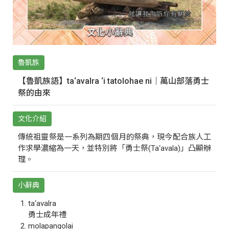
魯凱族
【魯凱族語】ta‘avalra ‘i tatolohae ni｜萬山部落勇士
祭的由來
文化介紹
傳統祖靈祭是一系列為期四個月的祭典，現今配合族人工
作求學濃縮為一天，並特別將「勇士祭(Ta‘avala)」凸顯辦
理。
小辭典
ta‘avalra
勇士成年禮
molapangolai