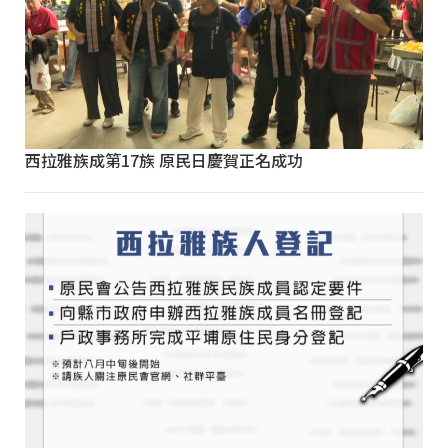
西拉雅族成第17族 原民日慶賀正名成功