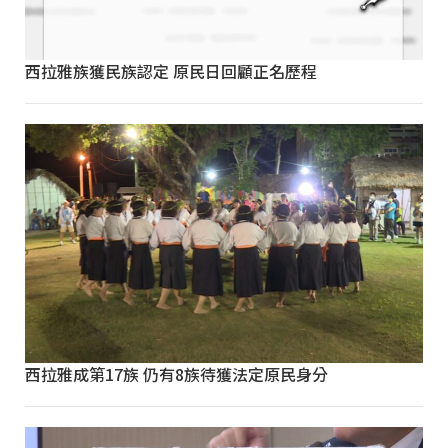
西拉雅族獲民族認定 原民日回顧正名歷程
西拉雅成第17族 仍有8族待獲法定原民身分