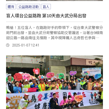
體育
公益路跑活動
盲人
盲人環台公益路跑 第10天由大武分局出發
鳴槍！五位盲人，在路跑好手的帶領下，從台東大武警察分
局門前出發，並由大武分局警察協助交管護送，沿著台9線南
迴公路一路由南往北慢跑，其中視障鐵人古奇哲也參與這次
公益路跑活動，而阿美族的馬拉松好手，也在這場擔任其中
2025-01-07 12:41
一位盲人陪跑員。