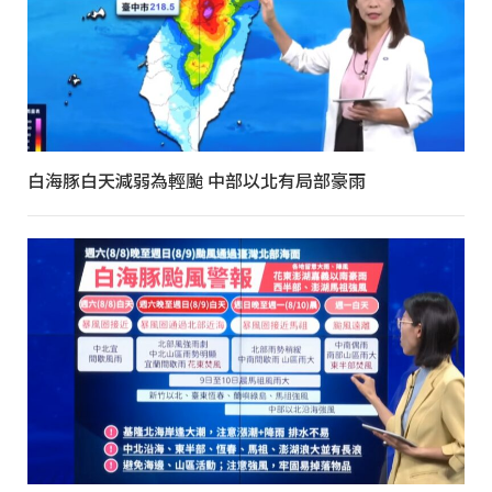
白海豚白天減弱為輕颱 中部以北有局部豪雨