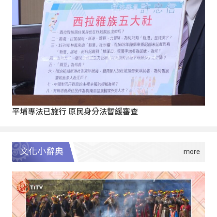
平埔專法已施行 原民身分法暫緩審查
文化小辭典