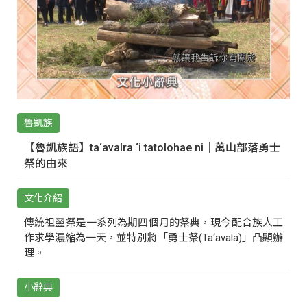
魯凱族
【魯凱族語】ta‘avalra ‘i tatolohae ni｜萬山部落勇士
祭的由來
文化介紹
傳統祖靈祭是一系列為期四個月的祭典，現今配合族人工
作求學濃縮為一天，並特別將「勇士祭(Ta‘avala)」凸顯辦
理。
小辭典