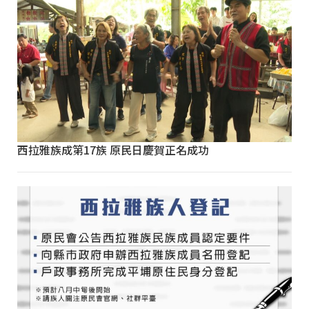
西拉雅族成第17族 原民日慶賀正名成功