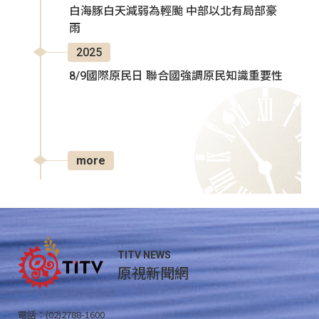
白海豚白天減弱為輕颱 中部以北有局部豪
雨
2025
8/9國際原民日 聯合國強調原民知識重要性
more
TITV NEWS
原視新聞網
電話：(02)2788-1600