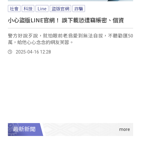
社會
科技
Line
盜版官網
詐騙
小心盜版LINE官網！ 誤下載恐遭竊帳密、個資
警方好說歹說，就怕眼前老翁愛到無法自拔，不聽勸匯50
萬，給他心心念念的網友芙蓉。
2025-04-16 12:28
最新新聞