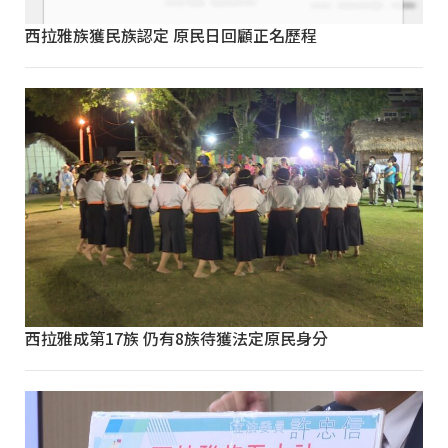
西拉雅族獲民族認定 原民日回顧正名歷程
西拉雅成第17族 仍有8族待獲法定原民身分