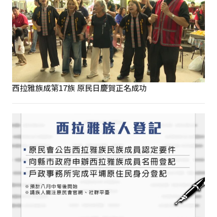
西拉雅族成第17族 原民日慶賀正名成功