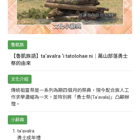
魯凱族
【魯凱族語】ta‘avalra ‘i tatolohae ni｜萬山部落勇士
祭的由來
文化介紹
傳統祖靈祭是一系列為期四個月的祭典，現今配合族人工
作求學濃縮為一天，並特別將「勇士祭(Ta‘avala)」凸顯辦
理。
小辭典
ta‘avalra
勇士成年禮