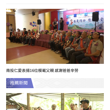
南投仁愛表揚16位模範父親 感謝爸爸辛勞
推薦新聞