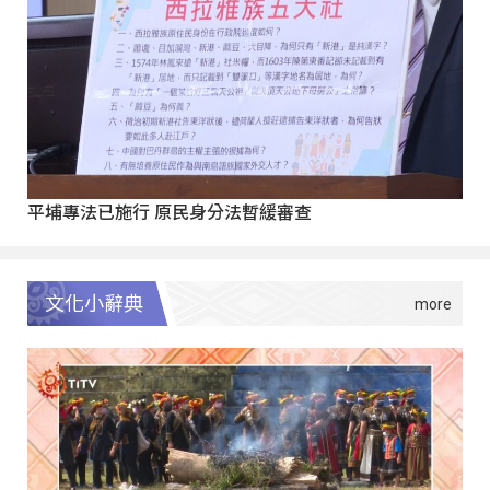
平埔專法已施行 原民身分法暫緩審查
文化小辭典