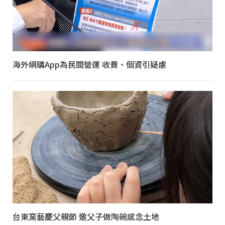
海外網購App為民間營運 收費、個資引疑慮
台東窯藝慶父親節 邀父子做陶碗感念土地