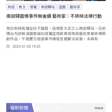
政經
教文
侵權
南迴驛站
盜圖
藝術家
南迴驛圖像事件無後續 藝術家：不排除法律行動
用白色隔板擋住柱子牆面，這裡是大武之心南迴驛站，日前
傳出內部裝潢圖案疑似侵權盜用屏東排灣族藝術家秦榮輝原
創作品，不過雙方經過事件爆發並連繫洽談後，未再有後續
動作，藝術家團隊表示，完全感受不到協商的誠意，未來不
2023-01-05 19:25
排除將訴諸法律行動。
最新新聞