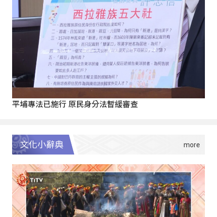
平埔專法已施行 原民身分法暫緩審查
文化小辭典