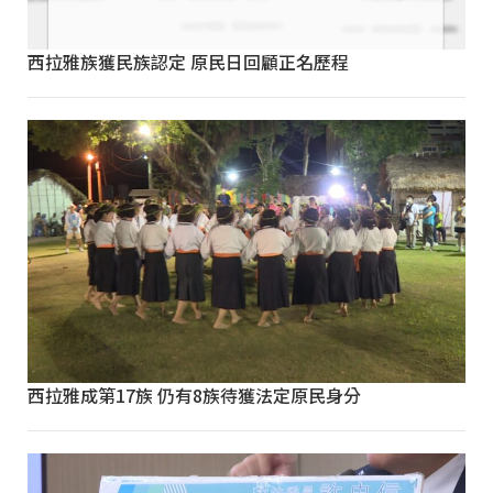
西拉雅族獲民族認定 原民日回顧正名歷程
西拉雅成第17族 仍有8族待獲法定原民身分