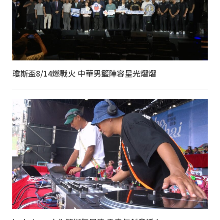
瓊斯盃8/14燃戰火 中華男籃陣容星光熠熠