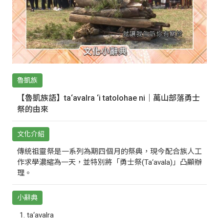
魯凱族
【魯凱族語】ta‘avalra ‘i tatolohae ni｜萬山部落勇士
祭的由來
文化介紹
傳統祖靈祭是一系列為期四個月的祭典，現今配合族人工
作求學濃縮為一天，並特別將「勇士祭(Ta‘avala)」凸顯辦
理。
小辭典
ta‘avalra