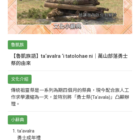
魯凱族
【魯凱族語】ta‘avalra ‘i tatolohae ni｜萬山部落勇士
祭的由來
文化介紹
傳統祖靈祭是一系列為期四個月的祭典，現今配合族人工
作求學濃縮為一天，並特別將「勇士祭(Ta‘avala)」凸顯辦
理。
小辭典
ta‘avalra
勇士成年禮