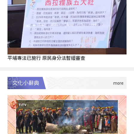
平埔專法已施行 原民身分法暫緩審查
文化小辭典