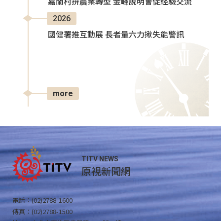
嘉蘭村拚農業轉型 金峰說明會促經驗交流
2026
國健署推互動展 長者量六力揪失能警訊
more
TITV NEWS
原視新聞網
電話：(02)2788-1600
傳真：(02)2788-1500