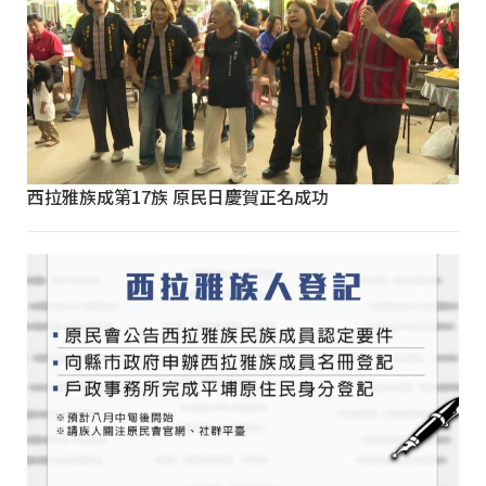
西拉雅族成第17族 原民日慶賀正名成功