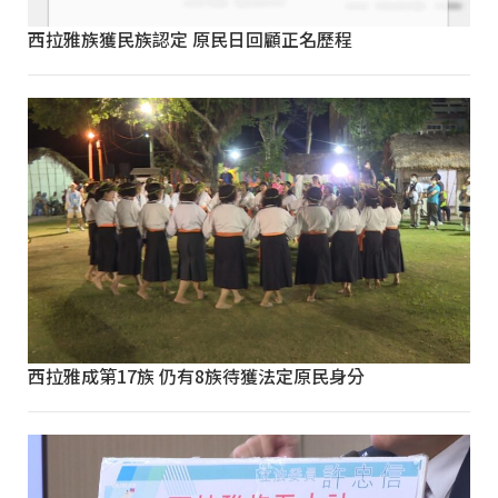
西拉雅族獲民族認定 原民日回顧正名歷程
西拉雅成第17族 仍有8族待獲法定原民身分