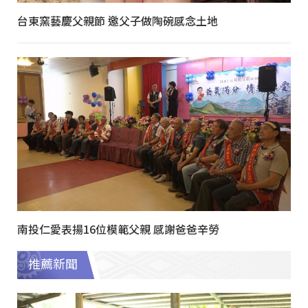
台東窯藝慶父親節 邀父子做陶碗感念土地
南投仁愛表揚16位模範父親 感謝爸爸辛勞
推薦新聞