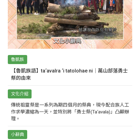
魯凱族
【魯凱族語】ta‘avalra ‘i tatolohae ni｜萬山部落勇士
祭的由來
文化介紹
傳統祖靈祭是一系列為期四個月的祭典，現今配合族人工
作求學濃縮為一天，並特別將「勇士祭(Ta‘avala)」凸顯辦
理。
小辭典