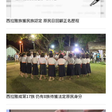
西拉雅族獲民族認定 原民日回顧正名歷程
西拉雅成第17族 仍有8族待獲法定原民身分