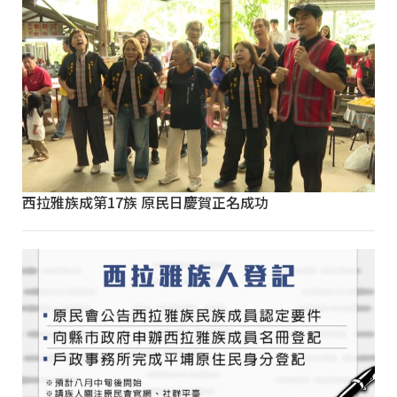
西拉雅族成第17族 原民日慶賀正名成功