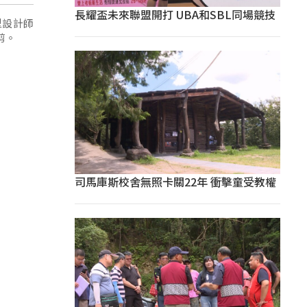
長耀盃未來聯盟開打 UBA和SBL同場競技
型設計師
剪。
司馬庫斯校舍無照卡關22年 衝擊童受教權