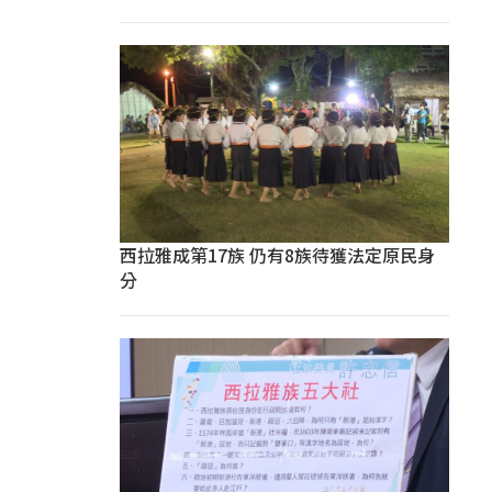
西拉雅成第17族 仍有8族待獲法定原民身
分