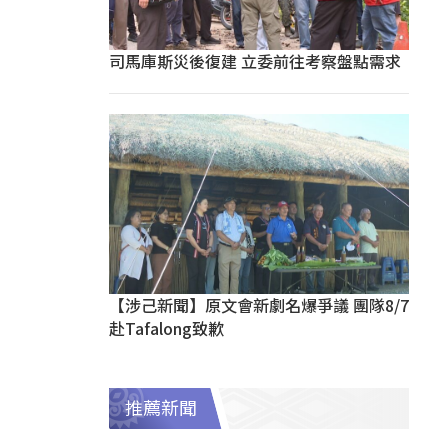
司馬庫斯災後復建 立委前往考察盤點需求
【涉己新聞】原文會新劇名爆爭議 團隊8/7
赴Tafalong致歉
推薦新聞