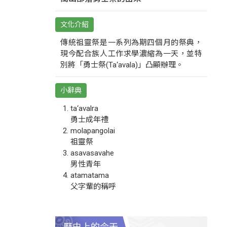
文化介紹
傳統祖靈祭是一系列為期四個月的祭典，
現今配合族人工作求學濃縮為一天，並特
別將「勇士祭(Ta‘avala)」凸顯辦理。
小辭典
ta‘avalra
勇士成年禮
molapangolai
祖靈祭
asavasavahe
男性青年
atamatama
父字輩的稱呼
歷史上的今天