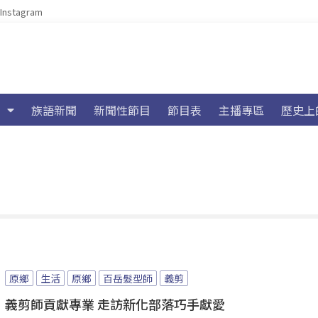
Instagram
族語新聞
新聞性節目
節目表
主播專區
歷史上
原鄉
生活
原鄉
百岳髮型師
義剪
義剪師貢獻專業 走訪新化部落巧手獻愛