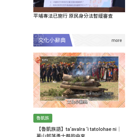
平埔專法已施行 原民身分法暫緩審查
文化小辭典
魯凱族
【魯凱族語】ta‘avalra ‘i tatolohae ni｜
萬山部落勇士祭的由來