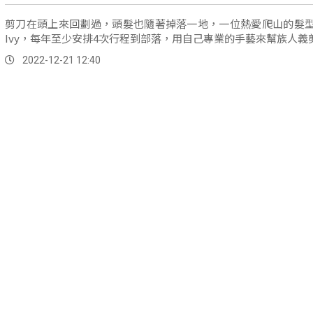
剪刀在頭上來回劃過，頭髮也隨著掉落一地，一位熱愛爬山的髮
Ivy，每年至少安排4次行程到部落，用自己專業的手藝來幫族人義
2022-12-21 12:40