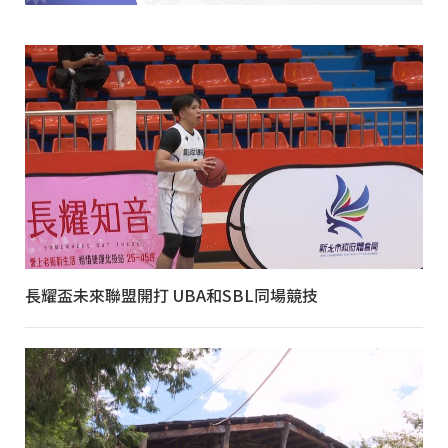
長耀盃未來聯盟開打 UBA和SBL同場競技