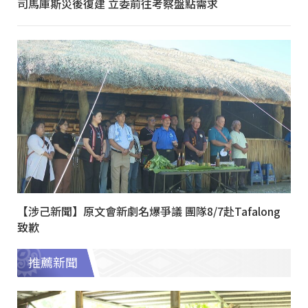
司馬庫斯災後復建 立委前往考察盤點需求
【涉己新聞】原文會新劇名爆爭議 團隊8/7赴Tafalong
致歉
推薦新聞