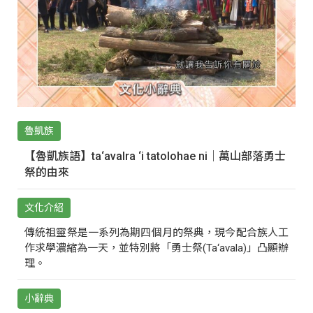
魯凱族
【魯凱族語】ta‘avalra ‘i tatolohae ni｜萬山部落勇士
祭的由來
文化介紹
傳統祖靈祭是一系列為期四個月的祭典，現今配合族人工
作求學濃縮為一天，並特別將「勇士祭(Ta‘avala)」凸顯辦
理。
小辭典