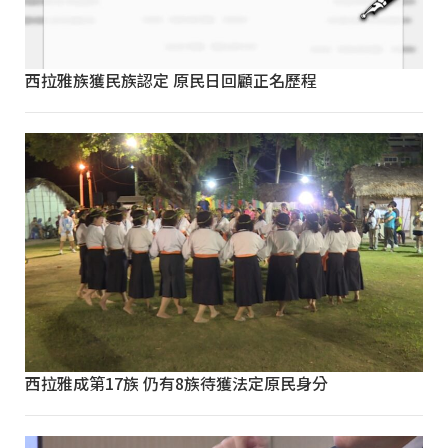
西拉雅族獲民族認定 原民日回顧正名歷程
西拉雅成第17族 仍有8族待獲法定原民身分