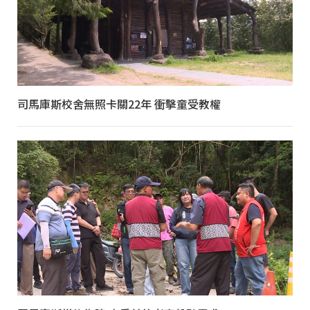
司馬庫斯校舍無照卡關22年 衝擊童受教權