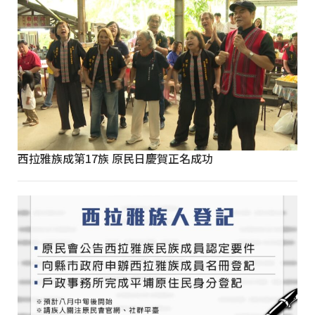
西拉雅族成第17族 原民日慶賀正名成功